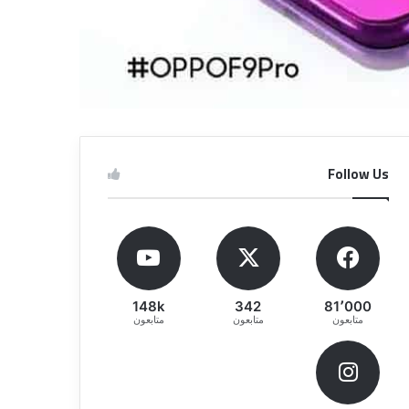
Follow Us
148k
342
81٬000
متابعون
متابعون
متابعون