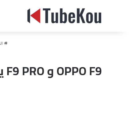
الر
OPPO F9 و F9 PRO يحصلان على تحديث COLOROS بنظام أندرويد 10