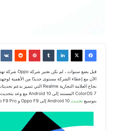
فيسبوك
‫X
لينكدإن
بينتيريست
قبل بضع سنوات ،
ColorOS 7 المستند إلى 10
بتوسيع
تحديث
Android 10 إلى Oppo F9 و Oppo F9 Pro.