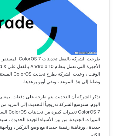
إبحث
عن
أي
شخص
طرحت الشركة بال
على
الإنترنت
بصورته
26 يناير، 2023
فقط
الصور القديمة و
إبحث عن أي شخص على الإنترنت بصور
وصلنا إلى هذا الموعد ، وتفي أوبو بوعدها.
مع
ون مجهود
فقط مع طريقة إلغاء تتبعك
طريقة
إلغاء
تتبعك
اليوم. ستوسع الشركة تدريجياً التحديث إلى المزيد من 
lorOS 7
الميزات الجديدة. من بين الأشياء الجيدة الجديدة ، سي
جديدة ، ورفاهية رقمية جديدة مع وضع التركيز ، وواجهة 
الكثير.