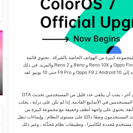
أقوى
طر
طريقة
إص
لإزالة
وز
العلامة
جو
فعل تحديثات ColorOS 7 المستقر لمجموعة كبيرة من الهواتف الخاصة بالشركة . تحتوي قائمة
المائية
ال
من
و
الأجهزة التي تعمل بنظام Android 10 بالفعل على Oppo Find X و Reno 10X و Reno و Reno 2 والمزيد. في ذلك
الفيديو
ال
الوقت ، وعدت الشركة بطرح تحديث ColorOS المستند إلى Android 10 لـ Oppo F9 و F9 Pro حتى 10 يونيو. لقد
14 يناير، 2023
بالهاتف
ال
ته
أقوى طريقة لإزالة العلامة المائية من
وا
الفيديو بالهاتف
ال
تذكر الشركة أن التحديث يتم طرحه على دفعات. بمعنى آخر ، يجب أن يتلقى عدد قليل من المستخدمين تحديث OTA
وا
لل
المستخدمين في الأسابيع القادمة. إذا لم تكن على دراية ، يجلب
Co تغييرات كبيرة من تحديثات ColorOS السابقة. يحتوي على واجهة أنظف وخفيفة مع مجموعة كبيرة من
جد المستخدمون وضعًا داكنًا على مستوى النظام ، وإيماءات تنقل
مستخدم مُجددة للكاميرا ، وتطبيقات نظام مُحدَّثة ، وغير ذلك