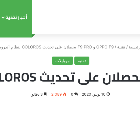
أخبار تقنية
ئيسية
/
تقنية
/
OPPO F9 و F9 PRO يحصلان على تحديث COLOROS بنظام أندرويد 10
تقنية
موبايلات
10 يونيو، 2020
0
2٬089
3 دقائق