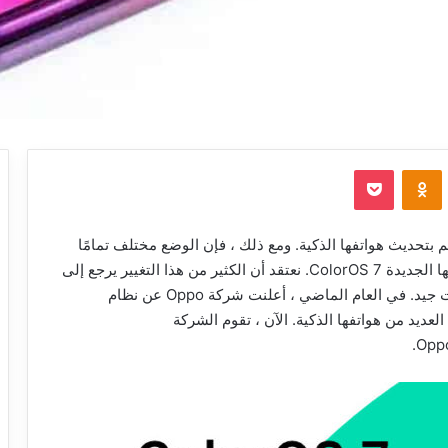
‫Pocket
Odnoklassniki
 لم نكن نعتبر شركة Oppo شركة تهتم بتحديث هواتفها الذكية. ومع ذلك ، فإن الوضع مختلف تمامًا
الآن مع إعطاء الشركة مستوى جديدًا من الأهمية لوجهتها الجديدة ColorOS 7. نعتقد أن الكثير من هذا التغيير يرجع إلى
نجاح العلامة التجارية Realme التي تتميز بدعم تحديثات جيد. في العام الماضي ، أعلنت شركة Oppo عن نظام
Android  مع وعد بتحديث العديد من هواتفها الذكية. الآن ، تقوم الشركة