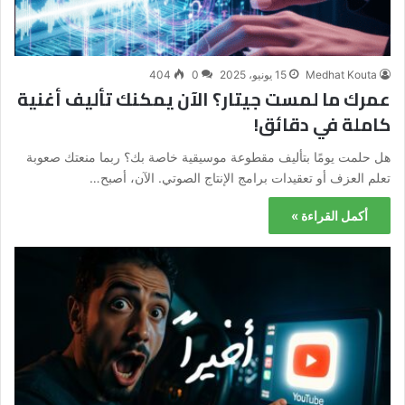
Medhat Kouta
15 يونيو، 2025
0
404
عمرك ما لمست جيتار؟ الآن يمكنك تأليف أغنية
كاملة في دقائق!
هل حلمت يومًا بتأليف مقطوعة موسيقية خاصة بك؟ ربما منعتك صعوبة
تعلم العزف أو تعقيدات برامج الإنتاج الصوتي. الآن، أصبح…
أكمل القراءة »