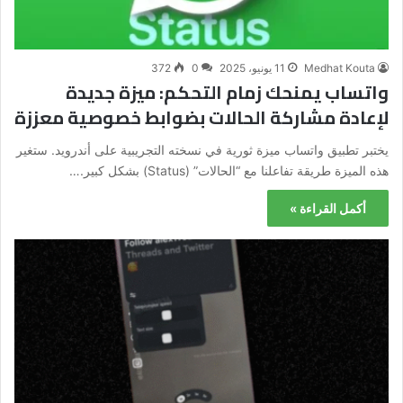
Medhat Kouta
11 يونيو، 2025
0
372
واتساب يمنحك زمام التحكم: ميزة جديدة
لإعادة مشاركة الحالات بضوابط خصوصية معززة
يختبر تطبيق واتساب ميزة ثورية في نسخته التجريبية على أندرويد. ستغير
هذه الميزة طريقة تفاعلنا مع “الحالات” (Status) بشكل كبير.…
أكمل القراءة »