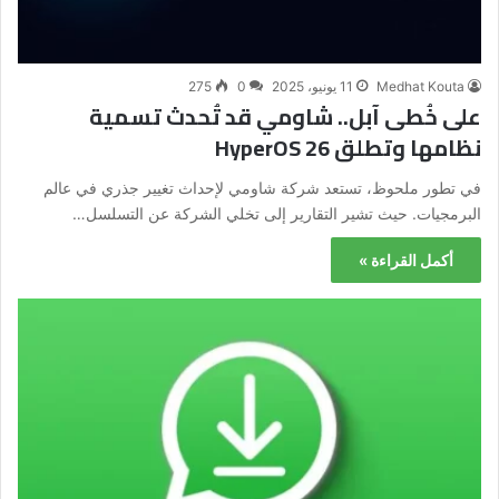
Medhat Kouta
11 يونيو، 2025
0
275
على خُطى آبل.. شاومي قد تُحدث تسمية
نظامها وتطلق HyperOS 26
في تطور ملحوظ، تستعد شركة شاومي لإحداث تغيير جذري في عالم
البرمجيات. حيث تشير التقارير إلى تخلي الشركة عن التسلسل…
أكمل القراءة »