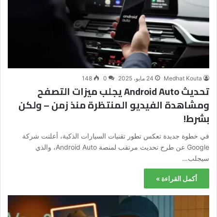
Medhat Kouta
24 مايو، 2025
0
148
تحديث Android Auto يجلب ميزات التصفح
ومشاهدة الفيديو المنتظرة منذ زمن – ولكن
بشرط!
في خطوة جديدة تعكس تطور تقنيات السيارات الذكية، أعلنت شركة
Google عن طرح تحديث مرتقب لمنصة Android Auto، والذي
سيجلب…
أكمل القراءة »