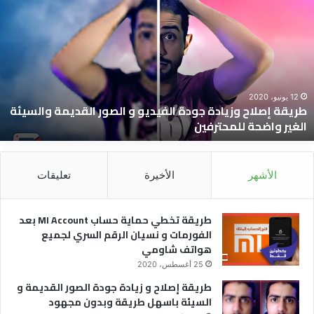
ر
ي
ق
ة
إ
ص
ل
12 يونيو، 2020
طريقة إصلاح وزيادة جودة الفيديو و الصور القديمة والسيئة
ا
الغير واضحة للمحترفين
ح
و
ز
ي
الأشهر
الأخيرة
تعليقات
ا
د
ة
طريقة تخطي حماية حساب MI Account بعد
ج
الفورمات و نسيان الرقم السري لجميع
و
هواتف شاومي
د
25 أغسطس، 2020
ة
طريقة إصلاح و زيادة جودة الصور القديمة و
ا
السيئة باسهل طريقة وبدون مجهود
ل