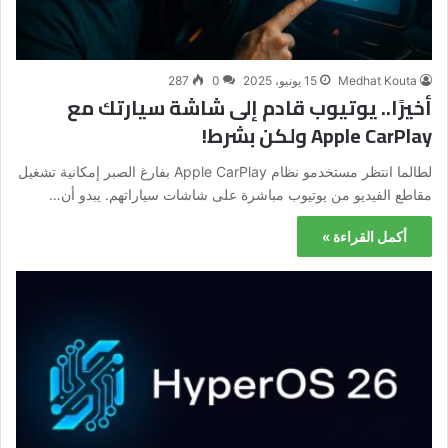
Medhat Kouta
15 يونيو، 2025
0
287
أخيرًا.. يوتيوب قادم إلى شاشة سيارتك مع
Apple CarPlay ولكن بشرط!
لطالما انتظر مستخدمو نظام Apple CarPlay بفارغ الصبر إمكانية تشغيل
مقاطع الفيديو من يوتيوب مباشرة على شاشات سياراتهم. يبدو أن…
أكمل القراءة »