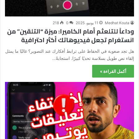
Medhat Kouta
11 يونيو، 2025
0
218
وداعاً للتلعثم أمام الكاميرا: ميزة “التلقين” من
انستغرام تجعل فيديوهاتك أكثر احترافية
هل تجد صعوبة في الحفاظ على ترابط أفكارك عند التصوير؟ غالبًا ما يمثل
إلقاء نص طويل بسلاسة تحديًا كبيرًا. استجابةً…
أكمل القراءة »