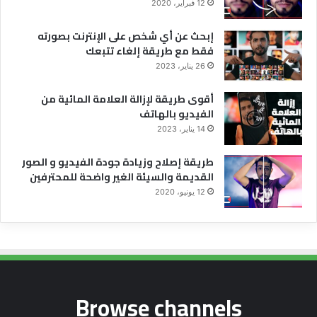
ف
12 فبراير، 2020
ي
إبحث عن أي شخص على الإنترنت بصورته
د
فقط مع طريقة إلغاء تتبعك
ي
و
26 يناير، 2023
و
ا
أقوى طريقة لإزالة العلامة المائية من
ل
الفيديو بالهاتف
ص
14 يناير، 2023
و
ر
طريقة إصلاح وزيادة جودة الفيديو و الصور
ا
القديمة والسيئة الغير واضحة للمحترفين
ل
12 يونيو، 2020
ق
د
ي
م
ة
و
ا
Browse channels
ل
س