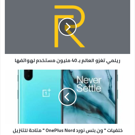
ريلمي
تغزو
العالم
بـ
40
مليون
مستخدم
لهواتفها
ريلمي تغزو العالم بـ 40 مليون مستخدم لهواتفها
خلفيات
"
ون
بلس
نورد
OnePlus
Nord
"
متاحة
خلفيات " ون بلس نورد OnePlus Nord " متاحة للتنزيل
للتنزيل