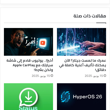
مقالات ذات صلة
عمرك ما لمست جيتار؟ الآن
أخيرًا.. يوتيوب قادم إلى شاشة
يمكنك تأليف أغنية كاملة في
سيارتك مع Apple CarPlay
دقائق!
ولكن بشرط!
15 يونيو، 2025
15 يونيو، 2025