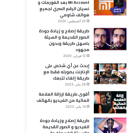
MI Account بعد الفورمات و
نسيان الرقم السري لجميع
هواتف شاومي
25 أغسطس، 2020
طريقة إصلاح و زيادة جودة
الصور القديمة و السيئة
باسهل طريقة وبدون
مجهود
12 فبراير، 2020
إبحث عن أي شخص على
الإنترنت بصورته فقط مع
طريقة إلغاء تتبعك
26 يناير، 2023
أقوى طريقة لإزالة العلامة
المائية من الفيديو بالهاتف
14 يناير، 2023
طريقة إصلاح وزيادة جودة
الفيديو و الصور القديمة
والسيئة الغير واضحة