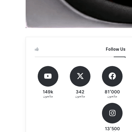
Follow Us
149k
342
81٬000
متابعون
متابعون
متابعون
13٬500