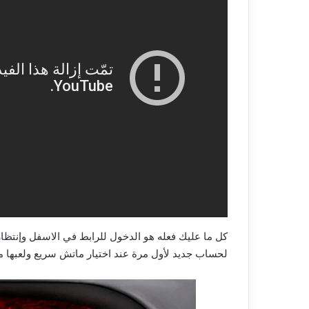
إبحث
عن
أي
شخص
على
الإنترنت
بصورته
26 يناير، 2023
فقط
الصور القديمة و
إبحث عن أي شخص على الإنترنت بصور
مع
ون مجهود
فقط مع طريقة إلغاء تتبعك
طريقة
إلغاء
تتبعك
كل ما عليك فعله هو الدخول للرابط في الاسفل وإنتظا
لحساب جديد لأول مرة عند اختيار ماتش سريع ولعبها 