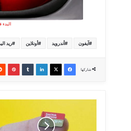
البدء ف
آيفون
أندرويد
أونلاين
ريد الي
فيسبوك
‫X
لينكدإن
بينتي
شاركها
كيف
يمكنني
تشفير
أو
فك