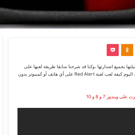
‫Pocket
Odnoklassniki
على XP هي ومثيلتها بجميع اصدارتها ،وكنا قد شرحنا سابقا طريقة لعبها على
، ، لذا سأوضح لك اليوم كيفة لعب لعبة Red Alert على أي هاتف أو كمبيوتر بدون
ويندوز 7 و 8 و 10