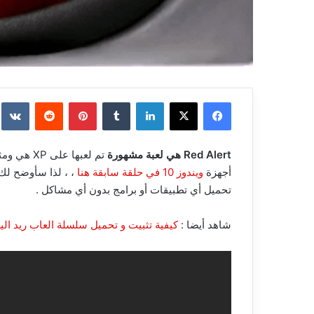
فيسبوك
‫X
لينكدإن
بينتيريست
Red Alert هي لعبة مشهورة
تم لعبها 
أجهزة
ويندوز 10 في حلقة سابقة هنا
تحميل أي تطبيقات أو برامج بدون أي مشاكل .
شاهد أيضا :
كيفية تثبيت و تحميل سلسلة العاب ريد اليرت على 