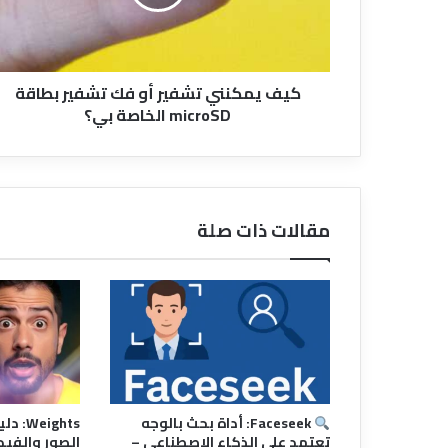
تشفير
بطاقة
microSD
الخاصة
كيف يمكنني تشفير أو فك تشفير بطاقة
بي؟
microSD الخاصة بي؟
مقالات ذات صلة
Faceseek: أداة بحث بالوجه
eights
تعتمد على الذكاء الاصطناعي –
الصور والفيد