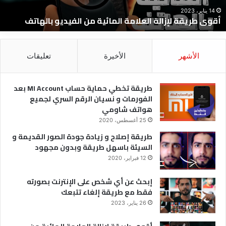
و
14 يناير، 2023
أقوى طريقة لإزالة العلامة المائية من الفيديو بالهاتف
ا
و
ل
الأشهر
الأخيرة
تعليقات
طريقة تخطي حماية حساب MI Account بعد
الفورمات و نسيان الرقم السري لجميع
هواتف شاومي
25 أغسطس، 2020
طريقة إصلاح و زيادة جودة الصور القديمة و
السيئة باسهل طريقة وبدون مجهود
12 فبراير، 2020
إبحث عن أي شخص على الإنترنت بصورته
فقط مع طريقة إلغاء تتبعك
26 يناير، 2023