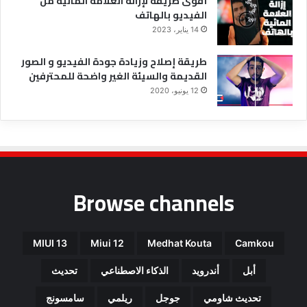
أقوى طريقة لإزالة العلامة المائية من
الفيديو بالهاتف
14 يناير، 2023
طريقة إصلاح وزيادة جودة الفيديو و الصور
القديمة والسيئة الغير واضحة للمحترفين
12 يونيو، 2020
Browse channels
MIUI 13
Miui 12
Medhat Kouta
Camkou
أبل
أندرويد
الذكاء الاصطناعي
تحديث
تحديث شاومي
جوجل
ريلمي
سامسونج