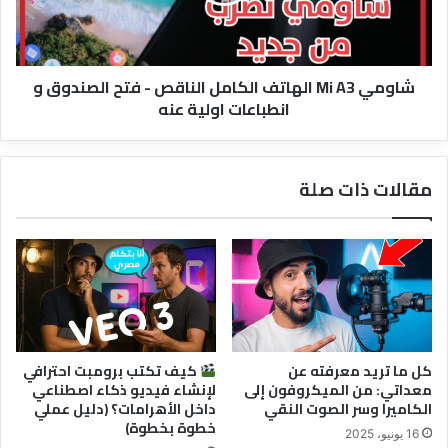
الناقص
-
فتح
الصندوق
شاومي Mi A3 الهاتف الكامل الناقص - فتح الصندوق و
و
انطباعات اولية عنه
انطباعات
اولية
عنه
مقالات ذات صلة
كل ما تريد معرفته عن
كيف تكتب برومبت احترافي
معداتي: من الميكروفون إلى
لإنشاء فيديو ذكاء اصطناعي
الكاميرا وسر الصوت النقي
داخل الأهرامات؟ (دليل عملي
خطوة بخطوة)
16 يونيو، 2025