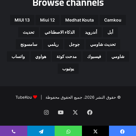
Browse channels
MIUI 13
Miui 12
Medhat Kouta
Camkou
أبل
أندرويد
الذكاء الاصطناعي
تحديث
تحديث شاومي
جوجل
ريلمي
سامسونج
شاومي
فيسبوك
مدحت كوتة
هواوي
واتساب
يوتيوب
© حقوق النشر 2026، جميع الحقوق محفوظة |
TubeKou
فيسبوك
‫X
‫YouTube
انستقرام