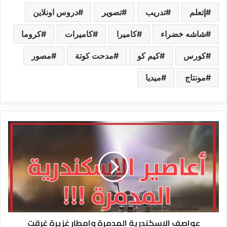
إتعلم
تدريب
تصوير
دروس اونلاين
شاشه خضراء
كاميرا
كاميرات
كروما
كورس
كيم كو
مدحت كوتة
مصور
مونتاج
ميديا
عواصف
الإسكندرية
المدمرة
وامطار
غزيرة
غرقت
الشوارع
وإعصار
منطقة
عواصف الإسكندرية المدمرة وامطار غزيرة غرقت
ميامي