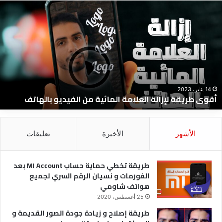
قوى
ط
ريقة
إ
إزالة
و
لعلامة
ج
لمائية
ا
ن
و
لفيديو
ا
الهاتف
ا
و
14 يناير، 2023
أقوى طريقة لإزالة العلامة المائية من الفيديو بالهاتف
ا
و
ل
الأشهر
الأخيرة
تعليقات
طريقة تخطي حماية حساب MI Account بعد
الفورمات و نسيان الرقم السري لجميع
هواتف شاومي
25 أغسطس، 2020
طريقة إصلاح و زيادة جودة الصور القديمة و