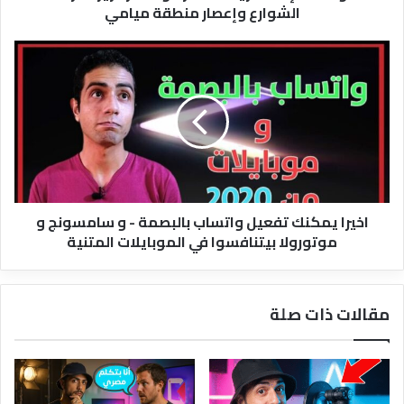
الشوارع وإعصار منطقة ميامي
اخيرا
يمكنك
تفعيل
واتساب
بالبصمة
-
و
سامسونج
و
اخيرا يمكنك تفعيل واتساب بالبصمة - و سامسونج و
موتورولا
موتورولا بيتنافسوا في الموبايلات المتنية
بيتنافسوا
في
الموبايلات
المتنية
مقالات ذات صلة