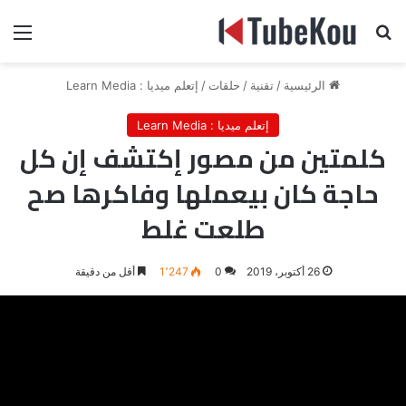
بحث عن
الق
الرئيسية
/
تقنية
/
حلقات
/
إتعلم ميديا : Learn Media
إتعلم ميديا : Learn Media
كلمتين من مصور إكتشف إن كل
حاجة كان بيعملها وفاكرها صح
طلعت غلط
26 أكتوبر، 2019
0
1٬247
أقل من دقيقة