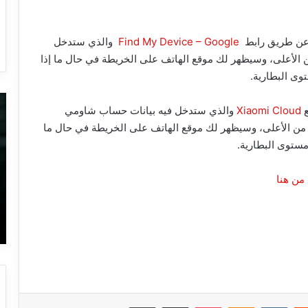
ن عن طريق رابط
Find My Device – Google
والذي ستدخل
 الأعلى، وسيظهر لك موقع الهاتف على الخريطة في حال ما إذا
توى البطارية.
إبحث
أق
ع
Xiaomi Cloud
والذي ستدخل فيه بيانات حساب شاومي
عن
طر
 من الأعلى، وسيظهر لك موقع الهاتف على الخريطة في حال ما
أي
لإز
شخص
ال
 مستوى البطارية.
على
ال
الإنترنت
من
بصورته
ال
26 يناير، 2023
فقط
با
ديمة و
إبحث عن أي شخص على الإنترنت بصورته
مع
فقط مع طريقة إلغاء تتبعك
طريقة
إلغاء
تتبعك
ريست
Odnoklassniki
‫Pocket
مشاركة عبر البريد
طباعة