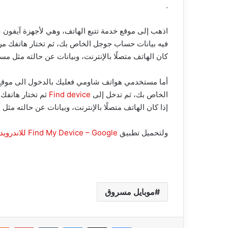
.
اذهب إلى موقع خدمة تتبع الهاتف، وهي لأجهزة آيفو
فيه بيانات حساب جوجل الخاص بك، ثم تختار هاتفك من
كان الهاتف متصلًا بالإنترنت، وبيانات عن حالته مثل مس
طريقة
أما مستخدمي هواتف شاومي فعليك بالدخول الى موق
إصلاح
الخاص بك، ثم تدخل إلى
Find device
ثم تختار هاتفك
و
زيادة
إذا كان الهاتف متصلًا بالإنترنت، وبيانات عن حالته مثل
جودة
الصور
ولتحميل تطبيق
Find My Device – Google للاندرويد من هنا
القديمة
طريقة تخطي حماية حساب MI Account بعد
12 فبراير، 2020
و
لسري لجميع
طريقة إصلاح و زيادة جودة الصور الق
السيئة
السيئة باسهل طريقة وبدون مجهود
باسهل
طريقة
وبدون
موبايل مسروق
مجهود
فيسبوك
‫X
لينكدإن
بينتي