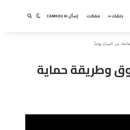
حلقات
مقالات
إسأل CAMKOU AI
بحث عن
الوضع المظلم
فك من الضياع نهائياً
وق وطريقة حماية