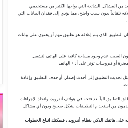
ويد من المشاكل الشائعة التي يواجها الكثير من مستخدمي
اقه تلقائياً بدون سبب واضح، مما يؤدي إلى فقدان البيانات التي
ن التطبيق الذي يتم إغلاقه هو تطبيق مهم أو يحتوي على بيانات
كون السبب عدم وجود مساحة كافية على الهاتف لتشغيل
رة أو فيروسات تؤثر على أداء الهاتف.
 مثل تحديث التطبيق إلى أحدث إصدار، أو حذف التطبيق وإعادة
ت.
أقوى
طر
لتطبيق الياً بعد فتحه في هواتف أندرويد، واتخاذ الإجراءات
طريقة
إص
خدمون من استخدام التطبيقات بشكل صحيح ودون أي مشاكل.
لإزالة
وز
العلامة
جو
المائية
ال
حه على هاتفك الذكي بنظام أندرويد ، فيمكنك اتباع الخطوات
من
و