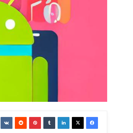
فيسبوك
‫X
لينكدإن
بينتيريست