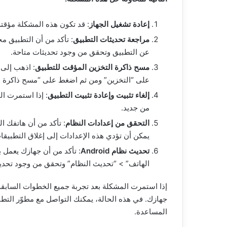
بصورته
26 يناير، 2023
فقط
الصور القديمة و
إبحث عن أي شخص على الإنترنت بصور
إعادة تشغيل الجهاز
: قد تكون هذه المشكلة مؤقت
مع
ون مجهود
فقط مع طريقة إلغاء تتبعك
طريقة
مراجعة تحديثات التطبيق
إلغاء
عن التطبيق وتحقق من وجود تحديثات متاحة.
تتبعك
مسح ذاكرة التخزين المؤقت للتطبيق
: اذهب إلى 
على “التخزين” ومن ثم اضغط على “مسح ذاكرة ا
إلغاء تثبيت وإعادة تثبيت التطبيق
: إذا استمرت ال
من جديد.
التحقق من إعدادات النظام
: تأكد من أن هاتفك ا
يمكن أن تؤدي هذه الإعدادات إلى إغلاق التطبيقات ت
تحديث نظام Android
الهاتف” > “تحديث النظام” وتحقق من وجود تحديث
إذا استمرت المشكلة بعد تجربة جميع الخطوات السابقة
جهازك. في هذه الحالة، يمكنك التواصل مع مطوّر الت
المساعدة.