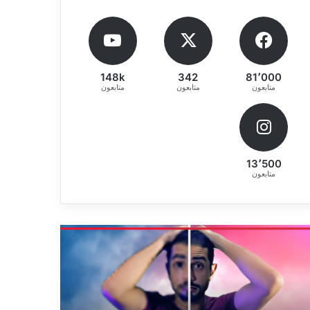
148k
342
81٬000
متابعون
متابعون
متابعون
13٬500
متابعون
يقة
طريقة
لاح
تخطي
يادة
حماية
دة
حساب
فيديو
MI
Account