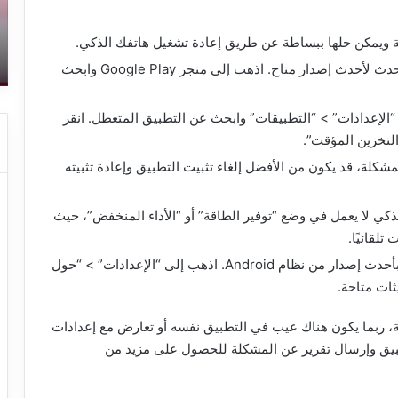
الفيديو
ال
14 يناير، 2023
بالهاتف
ال
ته
أقوى طريقة لإزالة العلامة المائية من
ة ويمكن حلها ببساطة عن طريق إعادة تشغيل هاتفك الذكي.
وا
الفيديو بالهاتف
ال
: تأكد من أن التطبيق محدث لأحدث إصدار متاح. اذهب إلى متجر Google Play وابحث
وا
لل
“الإعدادات” > “التطبيقات” وابحث عن التطبيق المتعطل. انقر
لتخزين المؤقت”.
مشكلة، قد يكون من الأفضل إلغاء تثبيت التطبيق وإعادة تثبيته
لذكي لا يعمل في وضع “توفير الطاقة” أو “الأداء المنخفض”، حيث
لقائيًا.
: تأكد من أن جهازك يعمل بأحدث إصدار من نظام Android. اذهب إلى “الإعدادات” > “حول
ات متاحة.
، ربما يكون هناك عيب في التطبيق نفسه أو تعارض مع إعدادات
طبيق وإرسال تقرير عن المشكلة للحصول على مزيد من