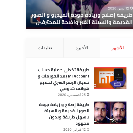
25 أغسطس، 2020
صور
بعد
12 يونيو، 2020
قديمة
الفورمات
طريقة إصلاح وزيادة جودة الفيديو و الصور
الفورمات 
لسيئة
و
القديمة والسيئة الغير واضحة للمحترفين
هواتف ش
غير
نسيان
ضحة
الرقم
محترفين
السري
لجميع
الأشهر
الأخيرة
تعليقات
هواتف
شاومي
طريقة تخطي حماية حساب
MI Account بعد الفورمات و
نسيان الرقم السري لجميع
هواتف شاومي
25 أغسطس، 2020
طريقة إصلاح و زيادة جودة
الصور القديمة و السيئة
باسهل طريقة وبدون
مجهود
12 فبراير، 2020