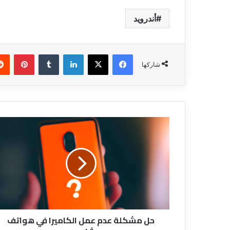
أندرويد
فيسبوك
‫X
لينكدإن
بينتي
شاركها
حل
مشكلة
عدم
عمل
الكاميرا
في
هواتف
شاومي
حل مشكلة عدم عمل الكاميرا في هواتف