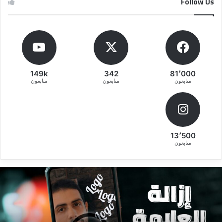
Follow Us
149k
342
81٬000
متابعون
متابعون
متابعون
13٬500
متابعون
قوى
ط
ريقة
إ
إزالة
و
لعلامة
ج
لمائية
ا