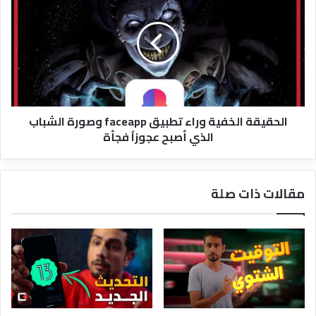
الخفية
في
وراء
اسكندرية
تطبيق
والنهاية
faceapp
كانت
وصورة
صادمه
الشباب
الذي
أصبح
الحقيقة الخفية وراء تطبيق faceapp وصورة الشباب
عجوزاُ
الذي أصبح عجوزاُ فجأة
فجأة
مقالات ذات صلة