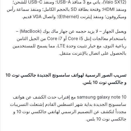
(Vaio SX12)، يأتي مع 3 منافذ USB-A؛ ومنفذ USB-C للشحن؛
ومنفذ HDMI؛ وفتحة بطاقة SD بالحجم الكامل؛ ومنفذ سماعة رأس
وميكروفون؛ ومنفذ إيثرنت (Ethernet)؛ واتصال VGA قديم.
ويعمل الجهاز – لا يزيد حجمه عن جهاز ماك بوك (MacBook) –
باستخدام معالجات إنتل Core i5 أو Core i7 من الجيل الثامن
رباعية النوى، مع خيار تثبيت وحدة LTE، مما يسمح للمستخدمين
بالحصول على اتصال بالإنترنت متنقل.
تسريب الصور الرسمية لهواتف سامسونج الجديدة جالكسي نوت 10
و جالكسي نوت 10 بلس.
samsung galaxy note 10 مع إقتراب حدث الكشف عن هواتف
سامسونج الجديدة بداية شهر اغسطس القادم إشتعلت التسريبات
مجدداً لتكشف عن التصميم الرسمي لهاتفي جالكسي نوت 10 و
جالكسي نوت 10 بلس.