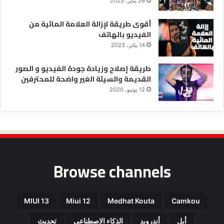
26 يناير، 2023
أقوى طريقة لإزالة العلامة المائية من
الفيديو بالهاتف
14 يناير، 2023
طريقة إصلاح وزيادة جودة الفيديو و الصور
القديمة والسيئة الغير واضحة للمحترفين
12 يونيو، 2020
Browse channels
MIUI 13
Miui 12
Medhat Kouta
Camkou
أبل
أندرويد
الذكاء الاصطناعي
تحديث