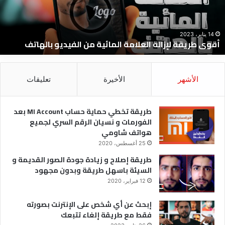
ن
و
لفيديو
ا
الهاتف
ا
و
14 يناير، 2023
أقوى طريقة لإزالة العلامة المائية من الفيديو بالهاتف
ا
و
ل
الأشهر
الأخيرة
تعليقات
طريقة تخطي حماية حساب MI Account بعد
الفورمات و نسيان الرقم السري لجميع
هواتف شاومي
25 أغسطس، 2020
طريقة إصلاح و زيادة جودة الصور القديمة و
السيئة باسهل طريقة وبدون مجهود
12 فبراير، 2020
إبحث عن أي شخص على الإنترنت بصورته
فقط مع طريقة إلغاء تتبعك