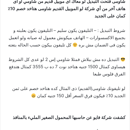
شاومى فتحت التبديل لو معاك اى موبيل قديم من شاومي أو أى
هاتف آخر من أي شركة لو الموبيل القديم شاومى هتاخد خصم 10٪
كمان على الجديد
شروط التبديل : – التليفون يكون سليم – التليفون يكون بعلبته و
بجميع الاكسسوارات – الهاتف ميكونش معمول له صيانه ولو اتعمل
يكون فى الضمان مش بره
كل تليفون بيكون حسب الحاله بتعته
التبديل ده مش ببلاش فمثلا شاومي إس 2 لو عدى كل الشروط
هيساوى كمثال 1500 جنيه هتاخد نوت 7 ده ب 3555 كمثال هتدفع
الفرق فلوس طبعا
لو تليفونك شاومى(القديم) ذى المثال كده هتاخد خصم على ثمن
الجديد 10٪ فيكون فرق السعر أقل 150 جنيه كمان
كشفت شركة فايو عن حاسبها المحمول الصغير المليء بالمنافذ