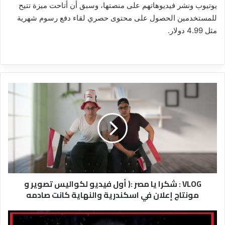
يوتيوب ونشر فيديوهاتهم على منصتها، وسبق أن أتاحت ميزة تتيح
للمستخدمين الحصول على محتوى حصري لقاء دفع رسوم شهرية
مثل 4.99 دولار.
VLOG
:
شكرا
يا
مصر
:
(
أول
فيديو
VLOG : شكرا يا مصر :( أول فيديو لكواليس تصوير و
لكواليس
مونتاج إعلان في اسكندرية والنهاية كانت صادمه
تصوير
و
مونتاج
الحقيقة
إعلان