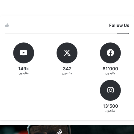
Follow Us
149k
342
81٬000
متابعون
متابعون
متابعون
13٬500
متابعون
قوى
ط
ريقة
إ