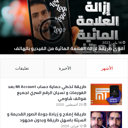
إزالة
و
لعلامة
ج
لمائية
ا
ن
و
لفيديو
ا
الهاتف
ا
و
14 يناير، 2023
أقوى طريقة لإزالة العلامة المائية من الفيديو بالهاتف
ا
و
ل
الأشهر
الأخيرة
تعليقات
طريقة تخطي حماية حساب MI Account بعد
الفورمات و نسيان الرقم السري لجميع
هواتف شاومي
25 أغسطس، 2020
طريقة إصلاح و زيادة جودة الصور القديمة و
السيئة باسهل طريقة وبدون مجهود
12 فبراير، 2020