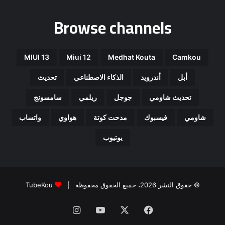
Browse channels
MIUI 13
Miui 12
Medhat Kouta
Camkou
أبل
أندرويد
الذكاء الاصطناعي
تحديث
تحديث شاومي
جوجل
ريلمي
سامسونج
شاومي
فيسبوك
مدحت كوتة
هواوي
واتساب
يوتيوب
© حقوق النشر 2026، جميع الحقوق محفوظة |
TubeKou
فيسبوك
‫X
‫YouTube
انستقرام