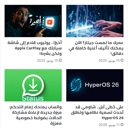
عمرك ما لمست جيتار؟ الآن
أخيرًا.. يوتيوب قادم إلى شاشة
يمكنك تأليف أغنية كاملة في
سيارتك مع Apple CarPlay
دقائق!
ولكن بشرط!
15 يونيو، 2025
15 يونيو، 2025
على خُطى آبل.. شاومي قد
واتساب يمنحك زمام التحكم:
تُحدث تسمية نظامها وتطلق
ميزة جديدة لإعادة مشاركة
HyperOS 26
الحالات بضوابط خصوصية
معززة
11 يونيو، 2025