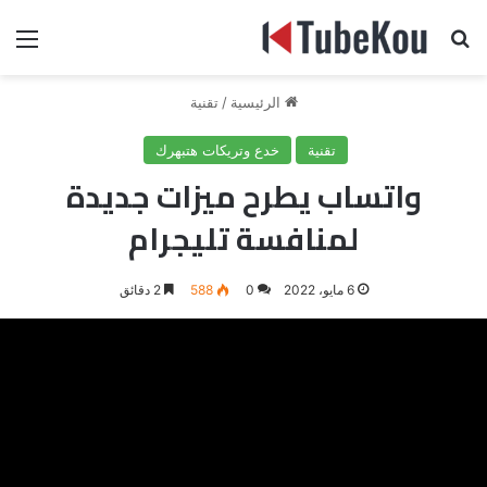
بحث عن
الق
الرئيسية
/
تقنية
تقنية
خدع وتريكات هتبهرك
واتساب يطرح ميزات جديدة
لمنافسة تليجرام
6 مايو، 2022
0
588
2 دقائق