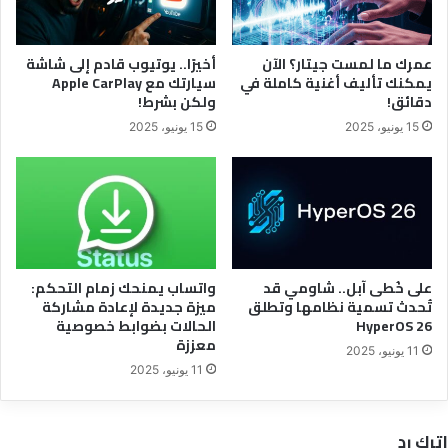
عمرك ما لمست جيتار؟ الآن
أخيرًا.. يوتيوب قادم إلى شاشة
يمكنك تأليف أغنية كاملة في
سيارتك مع Apple CarPlay
دقائق!
ولكن بشرط!
15 يونيو، 2025
15 يونيو، 2025
على خُطى آبل.. شاومي قد
واتساب يمنحك زمام التحكم:
تُحدث تسمية نظامها وتطلق
ميزة جديدة لإعادة مشاركة
HyperOS 26
الحالات بضوابط خصوصية
معززة
11 يونيو، 2025
11 يونيو، 2025
اترك رد