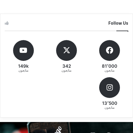
Follow Us
149k
342
81٬000
متابعون
متابعون
متابعون
13٬500
متابعون
قوى
ط
ريقة
إ