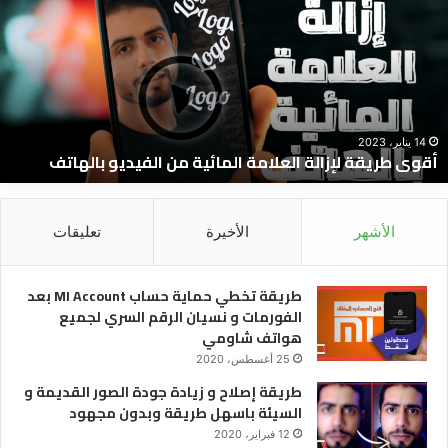
إزالة
و
لعلامة
ج
لمائية
ا
ن
و
لفيديو
ا
الهاتف
ا
و
14 يناير، 2023
أقوى طريقة لإزالة العلامة المائية من الفيديو بالهاتف
ا
و
ل
الأشهر
الأخيرة
تعليقات
طريقة تخطي حماية حساب MI Account بعد
الفورمات و نسيان الرقم السري لجميع
هواتف شاومي
25 أغسطس، 2020
طريقة إصلاح و زيادة جودة الصور القديمة و
السيئة باسهل طريقة وبدون مجهود
12 فبراير، 2020