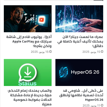
عمرك ما لمست جيتار؟ الآن
أخيرًا.. يوتيوب قادم إلى شاشة
يمكنك تأليف أغنية كاملة في
سيارتك مع Apple CarPlay
دقائق!
ولكن بشرط!
15 يونيو، 2025
15 يونيو، 2025
على خُطى آبل.. شاومي قد
واتساب يمنحك زمام التحكم:
تُحدث تسمية نظامها وتطلق
ميزة جديدة لإعادة مشاركة
HyperOS 26
الحالات بضوابط خصوصية
معززة
11 يونيو، 2025