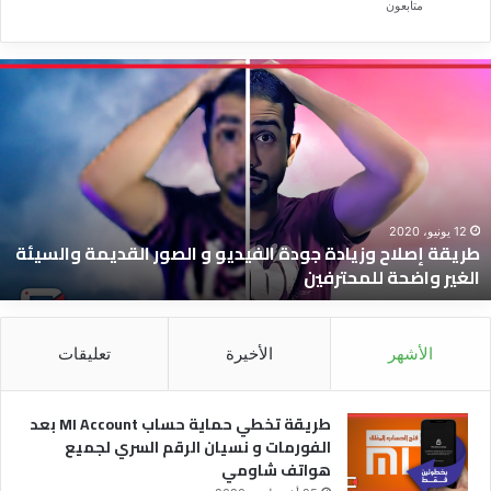
متابعون
ريقة
ط
صلاح
ت
زيادة
ح
ودة
ح
لفيديو
I
t
لصور
ب
لقديمة
ا
12 يونيو، 2020
طريقة إصلاح وزيادة جودة الفيديو و الصور القديمة والسيئة
السيئة
و
الغير واضحة للمحترفين
لغير
ن
اضحة
ا
لمحترفين
ا
ل
الأشهر
الأخيرة
تعليقات
ه
ش
طريقة تخطي حماية حساب MI Account بعد
الفورمات و نسيان الرقم السري لجميع
هواتف شاومي