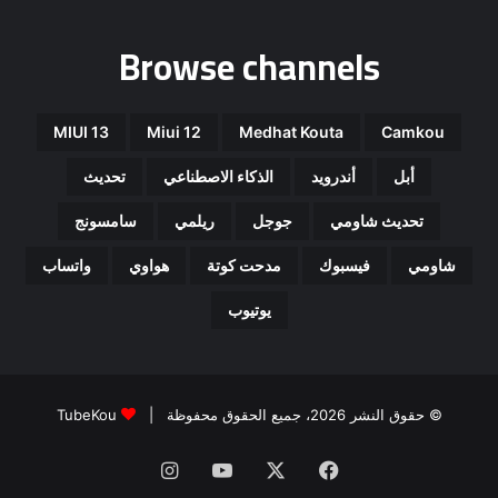
Browse channels
MIUI 13
Miui 12
Medhat Kouta
Camkou
أبل
أندرويد
الذكاء الاصطناعي
تحديث
تحديث شاومي
جوجل
ريلمي
سامسونج
شاومي
فيسبوك
مدحت كوتة
هواوي
واتساب
يوتيوب
© حقوق النشر 2026، جميع الحقوق محفوظة |
TubeKou
فيسبوك
‫X
‫YouTube
انستقرام