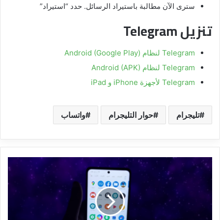
سترى الآن مطالبة باستيراد الرسائل. حدد “استيراد”
تنزيل Telegram
Telegram لنظام Android (Google Play)
Telegram لنظام Android (APK)
Telegram لأجهزة iPhone و iPad
تليجرام
حوار التليجرام
واتساب
كيفية
إزالة
تطبيقات
نظام
شاومي
(بدون