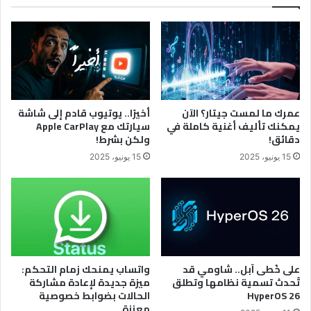
ينقصه
الكثير
من
المميزات
عمرك ما لمست جيتار؟ الآن
أخيرًا.. يوتيوب قادم إلى شاشة
يمكنك تأليف أغنية كاملة في
سيارتك مع Apple CarPlay
دقائق!
ولكن بشرط!
15 يونيو، 2025
15 يونيو، 2025
على خُطى آبل.. شاومي قد
واتساب يمنحك زمام التحكم:
تُحدث تسمية نظامها وتطلق
ميزة جديدة لإعادة مشاركة
HyperOS 26
الحالات بضوابط خصوصية
معززة