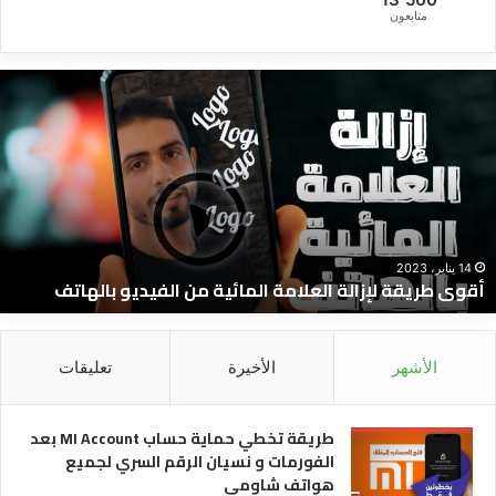
متابعون
قوى
ط
ريقة
إ
إزالة
و
لعلامة
ج
لمائية
ا
ن
و
لفيديو
ا
الهاتف
ا
و
14 يناير، 2023
أقوى طريقة لإزالة العلامة المائية من الفيديو بالهاتف
ا
و
ل
الأشهر
الأخيرة
تعليقات
طريقة تخطي حماية حساب MI Account بعد
الفورمات و نسيان الرقم السري لجميع
هواتف شاومي