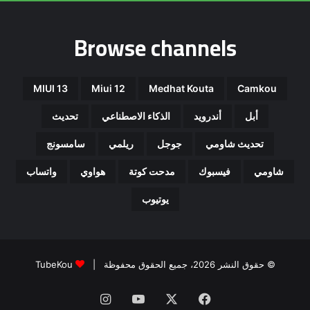
Browse channels
MIUI 13
Miui 12
Medhat Kouta
Camkou
أبل
أندرويد
الذكاء الاصطناعي
تحديث
تحديث شاومي
جوجل
ريلمي
سامسونج
شاومي
فيسبوك
مدحت كوتة
هواوي
واتساب
يوتيوب
© حقوق النشر 2026، جميع الحقوق محفوظة |
TubeKou
فيسبوك
‫X
‫YouTube
انستقرام