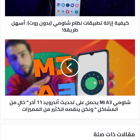
روت):
أسهل
طريقة!
كيفية إزالة تطبيقات نظام شاومي (بدون روت): أسهل
طريقة!
شاومي
Mi
A3
يحصل
على
تحديث
أندرويد
11
آخر
شاومي Mi A3 يحصل على تحديث أندرويد 11 آخر " خالٍ من
"
المشاكل " ولكن ينقصه الكثير من المميزات
خالٍ
من
المشاكل
"
مقالات ذات صلة
ولكن