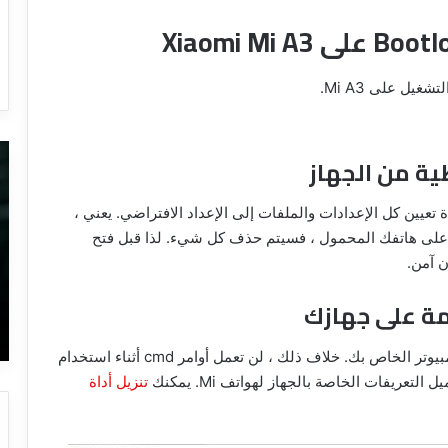
يل على Mi A3.
إبحث
أق
عن
طر
أي
لإز
 تعيين كل الإعدادات والملفات إلى الإعداد الافتراضي. يعني ،
شخص
ال
على
ال
على هاتفك المحمول ، فسيتم حذف كل شيء. لذا قبل فتح
الإنترنت
من
بصورته
ال
26 يناير، 2023
فقط
با
ديمة و
إبحث عن أي شخص على الإنترنت بصورته
مع
فقط مع طريقة إلغاء تتبعك
طريقة
يجب عليك تثبيت برامج التشغيل اللازمة على جهاز الكمبيوتر الخاص بك. خلاف ذلك ، لن تعمل أوامر cmd أثناء استخدام
إلغاء
تنزيل أداة
تتبعك