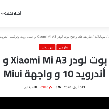
أخبار تقنية
/
موبايلات
/
طريقة فك و فتح بوت لودر Xiaomi Mi A3 و عمل روت وتركيب أندرويد 10 و واجهة Miui
شاومي
موبايلات
طريقة ف
أندرويد 10 و واجهة Miui
5 أبريل، 2020
3
6٬826
4 دقائق