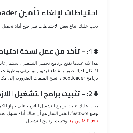
احتياطات لإلغاء تأمين Bootloader على Xiaomi Mi A3
يجب عليك اتباع بعض الاحتياطات قبل فتح أداة تحميل التشغ
طريقة
# 1: – تأكد من عمل نسخة احتياطية من الجهاز
إصلاح
و
هذا لأنه عندما تفتح برنامج تحميل التشغيل ، سيتم إعادة
زيادة
جودة
إذا كان لديك صور ومقاطع فيديو وموسيقى وتطبيقات 
الصور
برنامج bootloader ، انسخ الملفات الضرورية إلى مكان آمن.
القديمة
طريقة تخطي حماية حساب MI Account بعد
12 فبراير، 2020
و
# 2: – تثبيت برامج التشغيل اللازمة على جهازك
لسري لجميع
طريقة إصلاح و زيادة جودة الصور الق
السيئة
السيئة باسهل طريقة وبدون مجهود
باسهل
طريقة
وضع fastboot. الخبر السار هو أن هناك أداة تسهل تحميل التعريفات الخاصة بالجهاز لهواتف Mi. يمكنك
وبدون
مجهود
MiFlash من هنا
وتثبيت برنامج التشغيل.