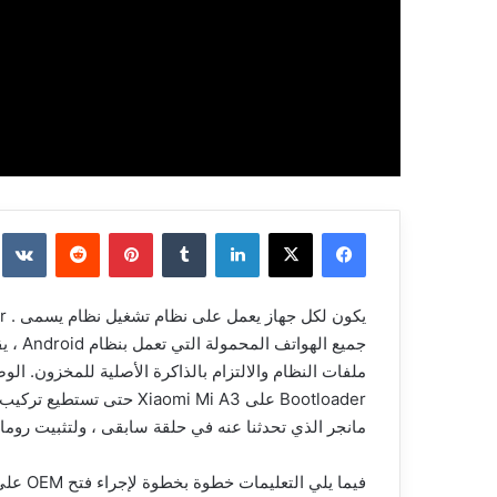
فيسبوك
‫X
لينكدإن
بينتيريست
جميع ا
Bootloader على aomi Mi A3
مانجر الذي تحدثنا عنه في حلقة سابقى ، ولتثبيت روما
فيما يلي التعليمات خطوة بخطوة لإجراء فتح OEM على Mi A3.