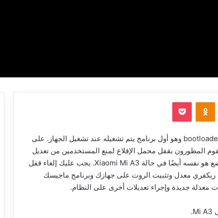
‫Pocket
Odnoklassniki
يكون لكل جهاز يعمل على نظام تشغيل نظام يسمى . bootloader وهو أول برنامج يتم تشغيله عند تشغيل الجهاز. على
لهواتف المحمولة التي تعمل بنظام Android ، يقوم المطورون بقفل محمل الإقلاع لمنع المستخدمين من تعديل
ملفات النظام والالتزام بالذاكرة الأصلية للمخزون. الوضع هو نفسه أيضًا في حالة Xiaomi Mi A3. يجب عليك إلغاء قفل
Xi حتى تستطيع تركيب ريكفري معدل وتثبيت الروت على جهازك وبرنامج ماجيسك
ت معدلة جديدة وإجراء تعديلات أخرى على النظام.