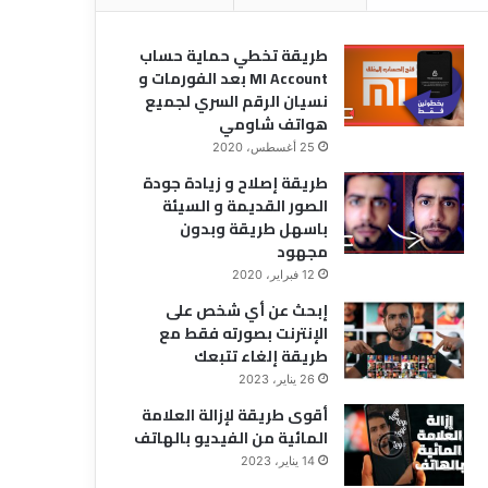
طريقة تخطي حماية حساب
MI Account بعد الفورمات و
نسيان الرقم السري لجميع
هواتف شاومي
25 أغسطس، 2020
طريقة إصلاح و زيادة جودة
الصور القديمة و السيئة
باسهل طريقة وبدون
مجهود
12 فبراير، 2020
إبحث عن أي شخص على
الإنترنت بصورته فقط مع
طريقة إلغاء تتبعك
26 يناير، 2023
أقوى طريقة لإزالة العلامة
المائية من الفيديو بالهاتف
14 يناير، 2023