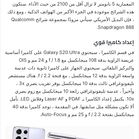
المعمارية 5 نانومتر لا تزال أقل من 2100 من حيث الأداء. ستكون
هذه الشرائح موجودة في الجزء الأكبر من الهواتف الذكية ، ومع ذلك
، فإن البديل الأمريكي سيأتي مزودًا بمجموعة شرائح Qualcomm
Snapdragon 888.
إعداد كاميرا قوي
في قسم الكاميرا ، سيحتوي Galaxy S20 Ultra على كاميرا أساسية
عريضة الزاوية بدقة 108 ميجابكسل مع f / 1.8 و 24 مم و OIS
والتركيز التلقائي. سيحتوي الجهاز على كاميرا ثانوية ذات عدسة
واسعة الزاوية بدقة 12 ميجابكسل ، مع فتحة f / 2.2. هناك مستشعر
تليفوتوغرافي ثالث بدقة 10 ميجابكسل يوفر تقريب بصري 3x ،
وأخيراً ، عدسة تليفوتوغرافي رابعة 10 ميجابكسل مع زوم بصري
10x. يكتمل إعداد الكاميرا بـ PDAF و Laser AF وفلاش LED. نأمل
ألا تكون مشكلة مثل سابقتها. في المقدمة ، توجد كاميرا بدقة 40
ميجابكسل بفتحة f / 2.2 و 25 مم و Auto-Focus.