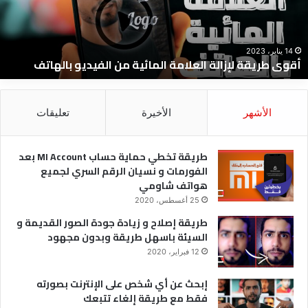
ن
و
لفيديو
ا
الهاتف
ا
و
14 يناير، 2023
أقوى طريقة لإزالة العلامة المائية من الفيديو بالهاتف
ا
و
ل
الأشهر
الأخيرة
تعليقات
طريقة تخطي حماية حساب MI Account بعد
الفورمات و نسيان الرقم السري لجميع
هواتف شاومي
25 أغسطس، 2020
طريقة إصلاح و زيادة جودة الصور القديمة و
السيئة باسهل طريقة وبدون مجهود
12 فبراير، 2020
إبحث عن أي شخص على الإنترنت بصورته
فقط مع طريقة إلغاء تتبعك