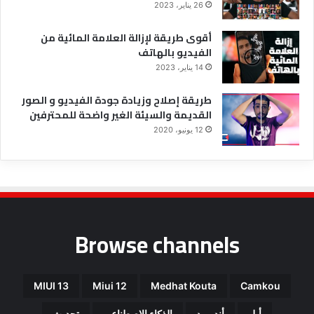
26 يناير، 2023
أقوى طريقة لإزالة العلامة المائية من
الفيديو بالهاتف
14 يناير، 2023
طريقة إصلاح وزيادة جودة الفيديو و الصور
القديمة والسيئة الغير واضحة للمحترفين
12 يونيو، 2020
Browse channels
MIUI 13
Miui 12
Medhat Kouta
Camkou
أبل
أندرويد
الذكاء الاصطناعي
تحديث