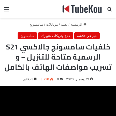
بحث عن
الق
الرئيسية
/
تقنية
/
موبايلات
/
سامسونج
خبر في فلاشه
خدع وتريكات هتبهرك
سامسونج
خلفيات سامسونج جالاكسي S21
الرسمية متاحة للتنزيل – و
تسريب مواصفات الهاتف بالكامل
21 ديسمبر، 2020
0
3٬220
3 دقائق