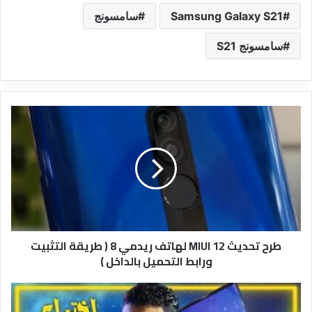
Samsung Galaxy S21
سامسونج
سامسونج S21
طرح
تحديث
MIUI
12
لهاتف
ريدمي
8
(
طريقة
طرح تحديث MIUI 12 لهاتف ريدمي 8 ( طريقة التثبيت
التثبيت
ورابط التحميل بالداخل )
ورابط
التحميل
بالداخل
براءة
)
اختراع