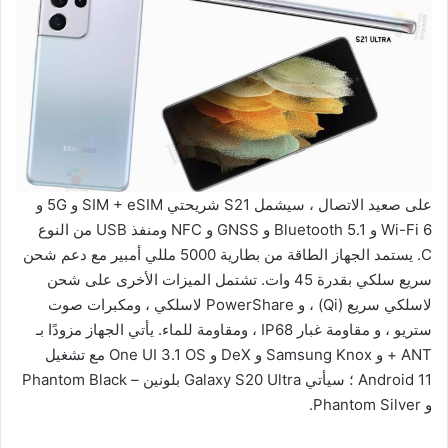
على صعيد الاتصال ، سيشمل S21 شريحتي SIM + eSIM و 5G و
Wi-Fi 6 و Bluetooth 5.1 و GNSS و NFC ومنفذ USB من النوع
C. يستمد الجهاز الطاقة من بطارية 5000 مللي أمبير مع دعم شحن
سريع سلكي بقدرة 45 وات. تشتمل الميزات الأخرى على شحن
لاسلكي سريع (Qi) ، و PowerShare لاسلكي ، ومكبرات صوت
ستريو ، و مقاومة غبار IP68 ، ومقاومة للماء. يأتي الجهاز مزودًا بـ
ANT + و Samsung Knox و DeX و One UI 3.1 OS مع تشغيل
Android 11 ؛ سيأتي Galaxy S20 Ultra بلونين – Phantom Black
و Phantom Silver.