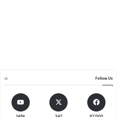
Follow Us
148k
342
81٬000