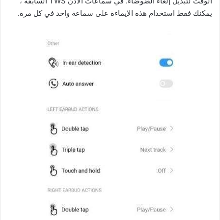
الوقت لتبديل إلغاء الضوضاء. في سماعات الأذن TWS السابقة ،
يمكنك فقط استخدام هذه الإيماءة على سماعة واحد في كل مرة.