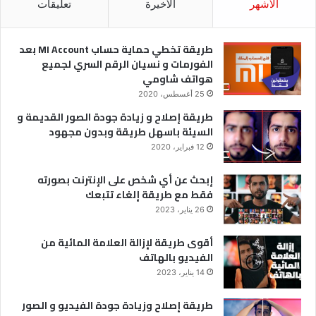
الأشهر
الأخيرة
تعليقات
ه
ش
طريقة تخطي حماية حساب MI Account بعد
الفورمات و نسيان الرقم السري لجميع
هواتف شاومي
25 أغسطس، 2020
طريقة إصلاح و زيادة جودة الصور القديمة و
السيئة باسهل طريقة وبدون مجهود
12 فبراير، 2020
إبحث عن أي شخص على الإنترنت بصورته
فقط مع طريقة إلغاء تتبعك
26 يناير، 2023
أقوى طريقة لإزالة العلامة المائية من
الفيديو بالهاتف
14 يناير، 2023
طريقة إصلاح وزيادة جودة الفيديو و الصور