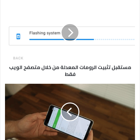
مستقبل
تثبيت
الرومات
المعدلة
من
خلال
متصفح
الويب
فقط
مستقبل تثبيت الرومات المعدلة من خلال متصفح الويب
فقط
أندرويد
12
سيحصل
على
خاصية
تدوير
تلقائي
جديدة
بناءً