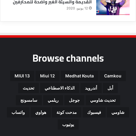
القديمة والسيئة الغير واضحة للمحترفين
12 يونيو، 2020
Browse channels
MIUI 13
Miui 12
Medhat Kouta
Camkou
أبل
أندرويد
الذكاء الاصطناعي
تحديث
تحديث شاومي
جوجل
ريلمي
سامسونج
شاومي
فيسبوك
مدحت كوتة
هواوي
واتساب
يوتيوب