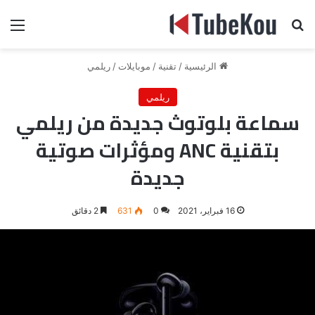
بحث عن
الق
الرئيسية
/
تقنية
/
موبايلات
/
ريلمي
ريلمي
سماعة بلوتوث جديدة من ريلمي
بتقنية ANC ومؤثرات صوتية
جديدة
16 فبراير، 2021
0
631
2 دقائق