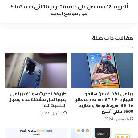
أندرويد 12 سيحصل على خاصية تدوير تلقائي جديدة بناءً
على
على موضع الوجه
موضع
الوجه
مقالات ذات صلة
ريلمي تكشف عن هاتفها
طريقة تحديث هواتف ريلمي
الجبار realme GT 7 Pro بمعالج
يدويا لحل مشكلة عدم وصول
Snapdragon 8 Elite وبطارية
التحديث لك
6500 مللي أمبير
3 أبريل، 2023
4 نوفمبر، 2024