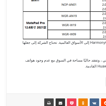
فقط من أكبر التحديات التي تواجه هواوي هي جلب HarmonyOS إلى الأسواق العالمية. تحتاج الشركة إلى جعلها
يكي ، وتفقد حاليًا مساحة في السوق مع عدم وجود هواتف
ريست
Odnoklassniki
‫Pocket
مشاركة عبر البريد
طباعة