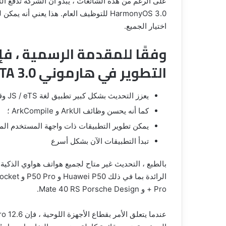
على الرغم من هذه الشائعات ، يبدو أن الشركة تدفع التط
HarmonyOS 3.0 للتوظيف العام. هذا يعني أن
إبحث
اختيار الجميع.
عن
أي
وفقًا للمقدمة الرسمية ، فإ
شخص
على
التطوير في هارموني 3.0 DEVELOPER BETA هي كما يلي:
الإنترنت
بصورته
26 يناير، 2023
فقط
يعزز التحديث بشكل كبير تطبيق لغة JS / eTS وقدرات التطوير ؛
الصور القديمة و
إبحث عن أي شخص على الإنترنت بصور
مع
كما أنه يحسن وظائف ArkUI و ArkCompile ؛
ون مجهود
فقط مع طريقة إلغاء تتبعك
طريقة
يمكن تطوير التطبيقات ذات واجهة المستخدم المعقدة بكفاءة
إلغاء
تتبعك
تبدأ التطبيقات الآن بشكل أسرع
بالطبع ، التحديث غير متاح لجميع هواتف هواوي الذكية
Pro + و Mate 40 RS Porsche Design.