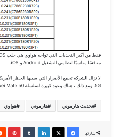
منافسًا مناسبًا لنظامي التشغيل Android و iOS.
لا تزال الشركة تجمع الأضرار التي سببها الحظر الأمر
5G. ومع ذلك ، هناك وعود كبيرة لسلسلة Huawei Mate 50 القادمة.
تحديث هارموني
هارموني
هواوي
فيسبوك
‫X
لينكدإن
بينتي
شاركها