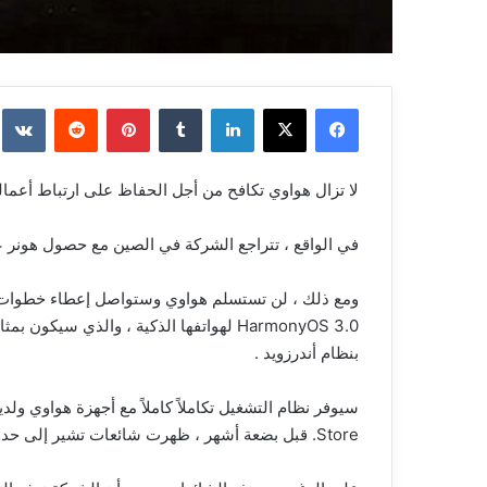
فيسبوك
‫X
لينكدإن
بينتيريست
لا تزال هواوي تكافح من أجل الحفاظ على ارتباط أعماله
في الواقع ، تتراجع الشركة في الصين مع حصول هونر ع
ومع ذلك ، لن تستسلم هواوي وستواصل إعطاء خطوات ل
بنظام أندرزويد .
Store. قبل بضعة أشهر ، ظهرت شائعات تشير إلى حدوث تطور إشكالي لـ HarmonyOS بعد مغادرة قائد مهم للشركة.