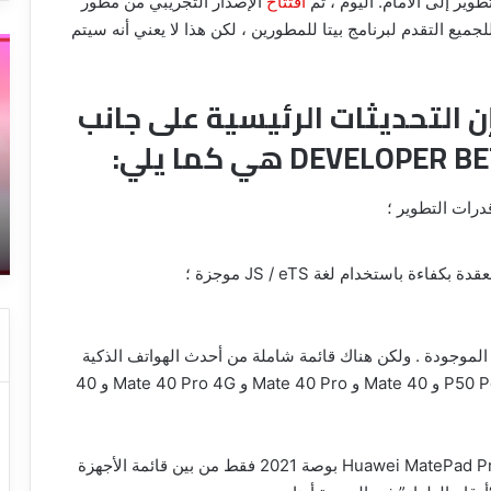
وير إلى الأمام. اليوم ، تم
افتتاح
الإصدار التجريبي من مطور
ه يمكن للجميع التقدم لبرنامج بيتا للمطورين ، لكن هذا لا يعني أنه سيتم
أقوى
طر
طريقة
إص
لإزالة
وز
ن التحديثات الرئيسية على جانب
العلامة
جو
المائية
ال
من
و
الفيديو
ال
14 يناير، 2023
بالهاتف
ال
ته
أقوى طريقة لإزالة العلامة المائية من
وا
الفيديو بالهاتف
ال
 باستخدام لغة JS / eTS موجزة ؛
وا
لل
 الموجودة . ولكن هناك قائمة شاملة من أحدث الهواتف الذكية
الرائدة بما في ذلك Huawei P50 و P50 Pro و P50 Pocket و Mate 40 و Mate 40 Pro و Mate 40 Pro 4G و 40
عندما يتعلق الأمر بقطاع الأجهزة اللوحية ، فإن Huawei MatePad Pro 12.6 بوصة 2021 فقط من بين قائمة الأجهزة