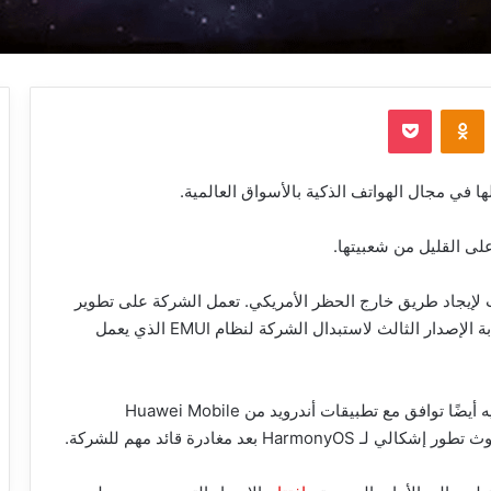
‫Pocket
Odnoklassniki
ا في مجال الهواتف الذكية بالأسواق العالمية.
لى القليل من شعبيتها.
إيجاد طريق خارج الحظر الأمريكي. تعمل الشركة على تطوير
HarmonyOS 3.0 لهواتفها الذكية ، والذي سيكون بمثابة الإصدار الثالث لاستبدال الشركة لنظام EMUI الذي يعمل
سيوفر نظام التشغيل تكاملاً كاملاً مع أجهزة هواوي ولديه أيضًا توافق مع تطبيقات أندرويد من Huawei Mobile