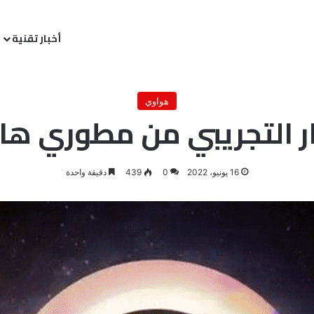
أخبار تقنية
ة
/
تقنية
/
موبايلات
/
هواوي
/
هواوي تفتح الإصدار التجريبي من مطوري هارموني 3.0 للجمهور
هواوي
تجريبي من مطوري هارموني 3.0 
16 يونيو، 2022
0
439
دقيقة واحدة