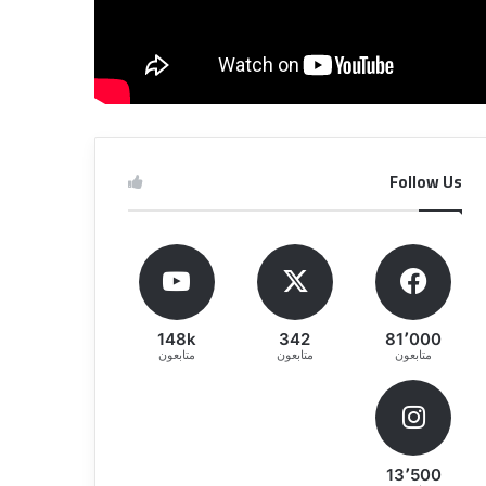
Follow Us
148k
342
81٬000
متابعون
متابعون
متابعون
13٬500