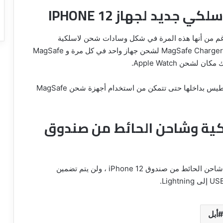
A تقديم شحن MagSafe ، على الرغم من أنها هذه المرة في شكل وسادات شحن لاسلكية
لمجموعة iPhone 12 الجديدة. هناك خياران مختلفان: MagSafe Charger لشحن جهاز واحد في كل مرة و MagSafe
تحتوي حافظات iPhone 12 من Apple أيضًا على مغناطيس بداخلها حتى تتمكن من استخدام أجهزة شحن MagSafe
لسلكية وشاحن الحائط من صندوق
كما هو الحال مع Apple Watch ، اختارت Apple إزالة شاحن الحائط من صندوق iPhone 12 ، ولن يتم تضمين
أبل