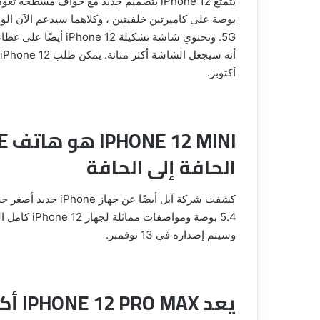
طريقة
أكتوبر.
إصلاح
و
زيادة
جودة
الصور
القديمة
الحافة إلى الحافة
طريقة تخطي حماية حساب MI Account بعد
12 فبراير، 2020
و
لسري لجميع
طريقة إصلاح و زيادة جودة الصور الق
السيئة
السيئة باسهل طريقة وبدون مجهود
باسهل
طريقة
وبدون
وسيتم إصداره في 13 نوفمبر.
مجهود
يعد IPHONE 12 PRO MAX أكبر هاتف IPHONE على الإطلاق