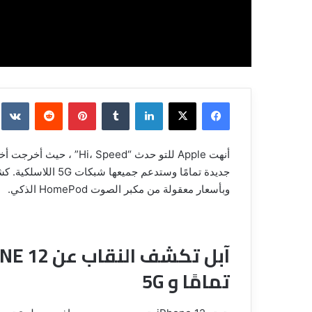
فيسبوك
‫X
لينكدإن
بينتيريست
وبأسعار معقولة من مكبر الصوت HomePod الذكي.
تمامًا و 5G