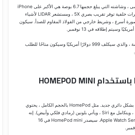
أعلنت شركة آبل عن هاتف iPhone جديد بالحجم الأقصى ، وشاشته التي يبلغ حجمها 6.7 بوصة هي الأكبر على iPhone
حتى الآن. يحتوي iPhone 12 Pro Max على ثلاث كاميرات خلفية توفر تقريب بصري 5X ، ومستشعر LIDAR لأشياء
صورة أسرع ، وشريط خارجي من الفولاذ المقاوم للصدأ. سيكون
تطلق Apple أيضًا جهاز iPhone 12 Pro بحجم 6.1 بوصة ، والذي سيكلف 999 دولارًا أمريكيًا وسيكون متاحًا للطلب
توسع APPLE خط HOMEPOD باستخدام HOMEPOD MINI
جهاز HomePod mini الجديد أصغر من الطراز الأصلي بشكل دائري جديد. مثل HomePod بالحجم الكامل ، يحتوي
جهاز mini على عناصر تحكم باللمس في الجزء العلوي ، ويتكامل مع Siri ، ويأتي بلونين (رمادي فلكي وأبيض). إنه
مدعوم بشريحة S5 ، والتي ظهرت لأول مرة في Apple Watch Series 5. سيصدر HomePod mini في 16