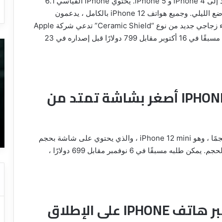
يتمتع iPhone 12 بتصميم جديد مع حواف مسطحة تعود إلى iPhone 4 و iPhone 5. يحتوي iPhone القياسي 6.1
بوصة على كاميرتين خلفيتين ، وكلاهما سيدعم الآن الوضع الليلي. وجميع هواتف iPhone 12 بالكامل ، يدعمون
5G. وتحتوي شاشة تشكيلة iPhone 12 أيضًا على غطاء زجاجي جديد من نوع “Ceramic Shield” تدعي شركة Apple
أنه سيجعل الشاشة أكثر متانة. يمكن طلب iPhone 12 مسبقًا في 16 أكتوبر مقابل 799 دولارًا قبل إصداره في 23
إبحث
أق
عن
طر
أي
لإز
شخص
ال
على
ال
IPHONE 12 MINI هو هاتف IPHONE أصغر بشاشة تمتد من
الإنترنت
من
بصورته
ال
26 يناير، 2023
فقط
با
ديمة و
إبحث عن أي شخص على الإنترنت بصورته
مع
فقط مع طريقة إلغاء تتبعك
طريقة
كشفت شركة آبل أيضًا عن جهاز iPhone جديد أصغر حجمًا ، وهو iPhone 12 mini ، والذي يحتوي على شاشة بحجم
إلغاء
5.4 بوصة ومواصفات مماثلة لجهاز iPhone 12 كامل الحجم. يمكن طلبه مسبقًا في 6 نوفمبر مقابل 699 دولارًا ،
تتبعك