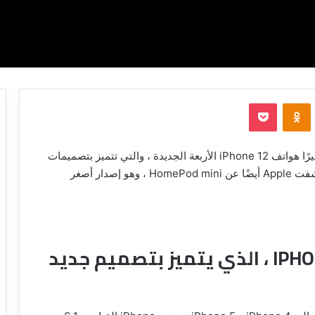
‫Pocket
Odnoklassniki
أنهت Apple للتو حدث “Hi، Speed” ، حيث أخرجت أخيرًا هواتف iPhone 12 الأربعة الجديدة ، والتي تتميز بتصميمات
جديدة تمامًا وستدعم جميعها شبكات 5G اللاسلكية. كشفت Apple أيضًا عن HomePod mini ، وهو إصدار أصغر
آبل تكشف النقاب عن IPHONE 12 ، الذي يتميز بتصميم جديد