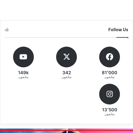
Follow Us
149k
342
81٬000
متابعون
متابعون
متابعون
13٬500
متابعون
ريقة
ط