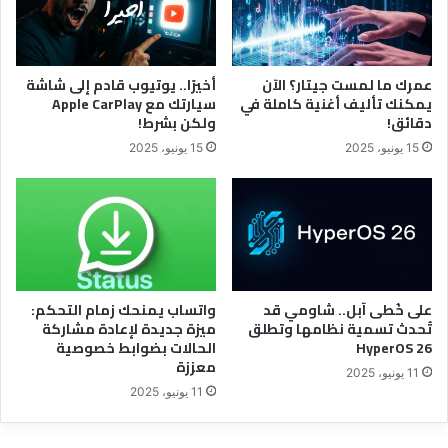
عمرك ما لمست جيتار؟ الآن
أخيرًا.. يوتيوب قادم إلى شاشة
يمكنك تأليف أغنية كاملة في
سيارتك مع Apple CarPlay
دقائق!
ولكن بشرط!
15 يونيو، 2025
15 يونيو، 2025
على خُطى آبل.. شاومي قد
واتساب يمنحك زمام التحكم:
تُحدث تسمية نظامها وتطلق
ميزة جديدة لإعادة مشاركة
HyperOS 26
الحالات بضوابط خصوصية
معززة
11 يونيو، 2025
11 يونيو، 2025