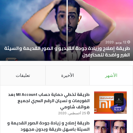
صلاح
ت
زيادة
ح
ودة
ح
لفيديو
I
t
لصور
ب
لقديمة
ا
12 يونيو، 2020
طريقة إصلاح وزيادة جودة الفيديو و الصور القديمة والسيئة
السيئة
و
الغير واضحة للمحترفين
لغير
ن
اضحة
ا
لمحترفين
ا
ل
الأشهر
الأخيرة
تعليقات
ه
ش
طريقة تخطي حماية حساب MI Account بعد
الفورمات و نسيان الرقم السري لجميع
هواتف شاومي
25 أغسطس، 2020
طريقة إصلاح و زيادة جودة الصور القديمة و
السيئة باسهل طريقة وبدون مجهود