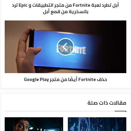
أبل تطرد لعبة Fortnite من متجر التطبيقات و Epic ترد
ترد
بالسخرية من قمع أبل
بالسخرية
من
قمع
حذف
أبل
Fortnite
أيضًا
من
متجر
Google
Play
حذف Fortnite أيضًا من متجر Google Play
مقالات ذات صلة