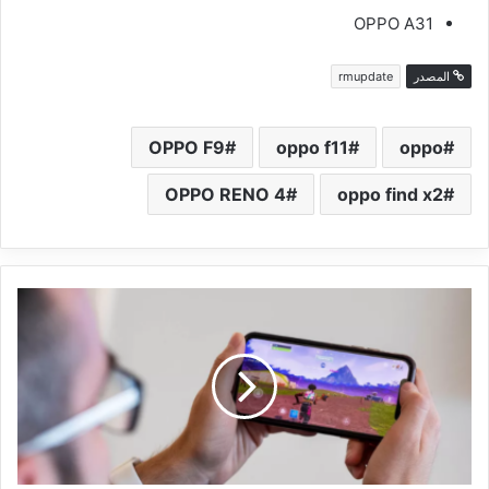
OPPO A31
المصدر
rmupdate
OPPO F9
oppo f11
oppo
OPPO RENO 4
oppo find x2
أبل
تطرد
لعبة
Fortnite
من
متجر
التطبيقات
و
Epic