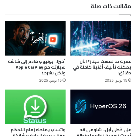
مقالات ذات صلة
عمرك ما لمست جيتار؟ الآن
أخيرًا.. يوتيوب قادم إلى شاشة
يمكنك تأليف أغنية كاملة في
سيارتك مع Apple CarPlay
دقائق!
ولكن بشرط!
15 يونيو، 2025
15 يونيو، 2025
على خُطى آبل.. شاومي قد
واتساب يمنحك زمام التحكم:
تُحدث تسمية نظامها وتطلق
ميزة جديدة لإعادة مشاركة