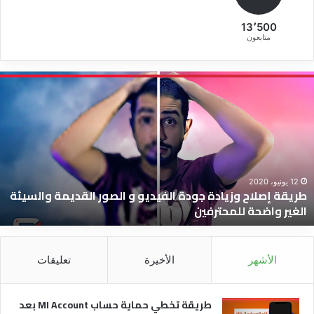
13٬500
متابعون
ريقة
ط
صلاح
ت
زيادة
ح
ودة
ح
لفيديو
I
t
لصور
ب
لقديمة
ا
12 يونيو، 2020
طريقة إصلاح وزيادة جودة الفيديو و الصور القديمة والسيئة
السيئة
و
الغير واضحة للمحترفين
لغير
ن
اضحة
ا
لمحترفين
ا
ل
الأشهر
الأخيرة
تعليقات
ه
ش
طريقة تخطي حماية حساب MI Account بعد