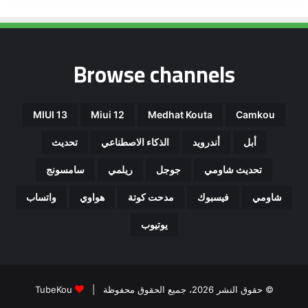
Browse channels
MIUI 13
Miui 12
Medhat Kouta
Camkou
أبل
أندرويد
الذكاء الاصطناعي
تحديث
تحديث شاومي
جوجل
ريلمي
سامسونج
شاومي
فيسبوك
مدحت كوتة
هواوي
واتساب
يوتيوب
© حقوق النشر 2026، جميع الحقوق محفوظة |
TubeKou