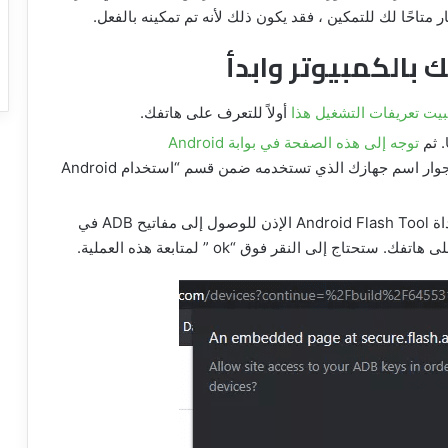
بيت تعريفات التشغيل هذا
أولاً للتعرف على هاتفك.
توجه إلى هذه الصفحة في بوابة Android
واضغط على عنوان URL المدرج بجوار اسم جهازك الذي تستخدمه ضمن قسم “استخدام Android
في الصفحة التالية ، انقر فوق “البدء”. ستطلب أداة Android Flash Tool الإذن للوصول إلى مفاتيح ADB في
اج إلى النقر فوق “ok ” لمتابعة هذه العملية.