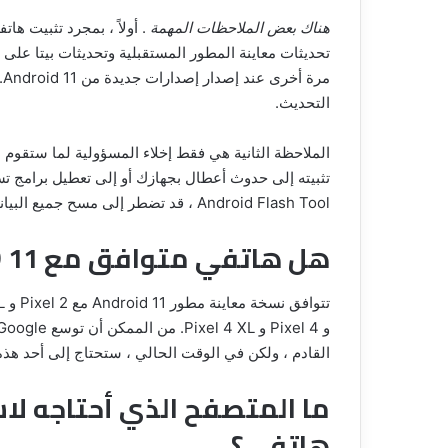
هناك بعض الملاحظات المهمة
. أولاً ، بمجرد تثبيت 
تحديثات معاينة المطور المستقبلية وتحديثات بيتا على 
م
التحديث.
إبحث
عن
الملاحظة الثانية هي فقط إخلاء المسؤولية لما ستقوم 
أي
تثبيته إلى حدوث أعطال بجهازك أو إلى تعطيل برامج تستخ
شخص
على
Android Flash Tool ، قد تضطر إلى مسح جميع البيانات من هاتفك. لذا ، تابع بحذر.
الإنترنت
هل هاتفي متوافق مع ANDROID 11؟
بصورته
26 يناير، 2023
فقط
الصور القديمة و
إبحث عن أي شخص على الإنترنت بصور
مع
ون مجهود
فقط مع طريقة إلغاء تتبعك
طريقة
إلغاء
تتبعك
القادم ، ولكن في الوقت الحالي ، ستحتاج إلى أحد هذ
ما المتصفح الذي أحتاجه ل
هاتفي؟