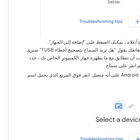
أعلاه ، يمكنك الضغط على “إضافة إلى الجهاز”.
بمجرد القيام بذلك ، يجب أن ترى الآن طلبًا على هاتفك يقول “هل تريد السماح بتصحيح أخطاء USB؟” سترى
 أن تتطابق مع ما يظهره جهاز الكمبيوتر الخاص بك ، حدد
 ثم انقر على سماح.
بعد ذلك ، يجب أن يظهر جهازك على Android Flash Tool على أنه متصل. انقر فوق المربع الذي يحمل اسم