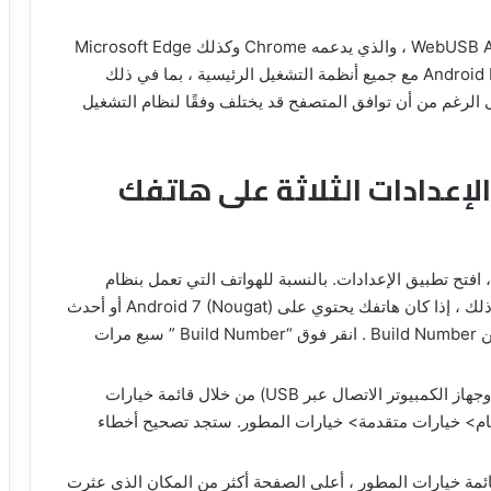
تقول Google أنه يمكنك استخدام أي متصفح يدعم WebUSB API ، والذي يدعمه Chrome وكذلك Microsoft Edge
الإصدار 79 والإصدارات الأحدث. تعمل أداة Android Flash Tool مع جميع أنظمة التشغيل الرئيسية ، بما في ذلك
macO و ChromeOS و Windows 10 ، على الرغم من أن توافق المتصفح قد يختلف وفقًا لنظام التشغيل
هذه الإعدادات الثلاثة على هاتفك
، افتح تطبيق الإعدادات. بالنسبة للهواتف التي تعمل بنظام
Android 8 (Oreo) ، انقر فوق System. بخلاف ذلك ، إذا كان هاتفك يحتوي على Android 7 (Nougat) أو أحدث
، فانتقل لأسفل إلى About Phone ، ثم ابحث عن Build Number . انقر فوق “Build Number ” سبع مرات
(يتيح هذا لهاتفك وجهاز الكمبيوتر الاتصال عبر USB) من خلال قائمة خيارات
نظام> خيارات متقدمة> خيارات المطور. ستجد تصحيح أخطاء
ن قائمة خيارات المطور ، أعلى الصفحة أكثر من المكان الذي عثرت