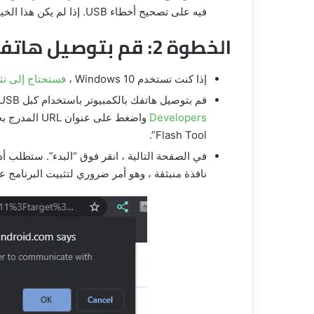
فيه على تصحيح أخطاء USB. إذا لم يكن هذا الخيار متاحًا لك للتمكين ، فقد يكون ذلك لأنه تم تمكينه بالفعل.
الخطوة 2: قم بتوصيل هاتفك بالكمبيوتر وابدأ
إذا كنت تستخدم Windows 10 ،
فستحتاج إلى تث
قم بتوصيل هاتفك بالكمبيوتر باستخدام كبل USB. ثم
Developers
Flash Tool”.
نافذة منبثقة ، وهو أمر ضروري لتثبيت البرنامج على هاتفك. ستحت