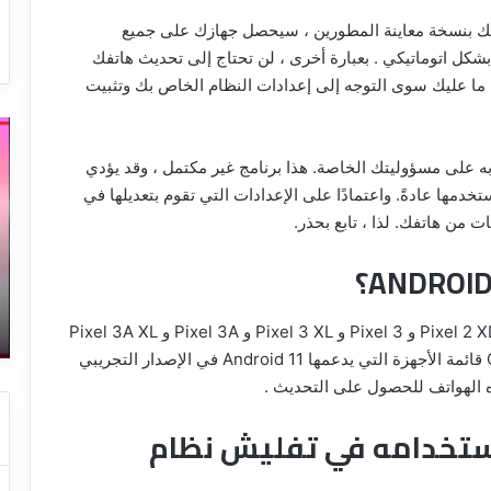
هاتفك بنسخة معاينة المطورين ، سيحصل جهازك على جميع
بشكل اتوماتيكي . بعبارة أخرى ، لن تحتاج إلى تحديث هاتفك
رة أخرى عند إصدار إصدارات جديدة من Android 11. ما عليك سوى التوجه إلى إعدادات النظام الخاص بك وتثبيت
أقوى
طر
طريقة
إص
به على مسؤوليتك الخاصة. هذا برنامج غير مكتمل ، وقد يؤدي
لإزالة
وز
دمها عادةً. واعتمادًا على الإعدادات التي تقوم بتعديلها في
العلامة
جو
المائية
ال
من
و
الفيديو
ال
14 يناير، 2023
بالهاتف
ال
ته
أقوى طريقة لإزالة العلامة المائية من
وا
الفيديو بالهاتف
تتوافق نسخة معاينة مطور Android 11 مع Pixel 2 و Pixel 2 XL و Pixel 3 و Pixel 3 XL و Pixel 3A و Pixel 3A XL
ال
وا
و Pixel 4 و Pixel 4 XL. من الممكن أن توسع Google قائمة الأجهزة التي يدعمها Android 11 في الإصدار التجريبي
لل
ه الهواتف للحصول على التحديث .
استخدامه في تفليش نظام