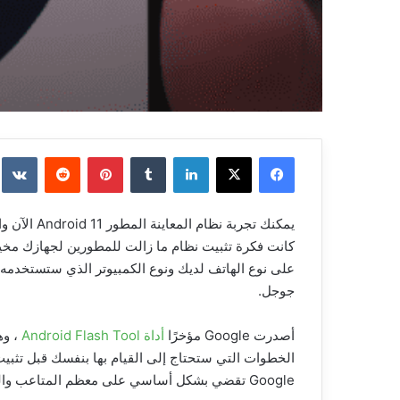
فيسبوك
‫X
لينكدإن
بينتيريست
يمكنك تجربة نظام المعاينة المطور Android 11 الآن والتي تحدثنا عنها في
كانت فكرة تثبيت نظام ما زالت للمطورين لجهازك مخيفة
على نوع الهاتف لديك ونوع الكمبيوتر الذي ستستخدمه ل
جوجل.
أصدرت Google مؤخرًا
أداة Android Flash Tool
، وه
الخطوات التي ستحتاج إلى القيام بها بنفسك قبل تثبيت 
Google تقضي بشكل أساسي على معظم المتاعب والتعقيد الذي يجعل من الصعب سهل .