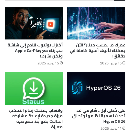
عمرك ما لمست جيتار؟ الآن
أخيرًا.. يوتيوب قادم إلى شاشة
يمكنك تأليف أغنية كاملة في
سيارتك مع Apple CarPlay
دقائق!
ولكن بشرط!
15 يونيو، 2025
15 يونيو، 2025
على خُطى آبل.. شاومي قد
واتساب يمنحك زمام التحكم:
تُحدث تسمية نظامها وتطلق
ميزة جديدة لإعادة مشاركة
HyperOS 26
الحالات بضوابط خصوصية
معززة
11 يونيو، 2025