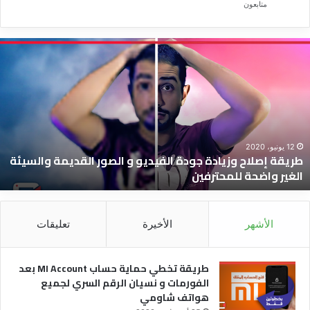
متابعون
ريقة
ط
صلاح
ت
زيادة
ح
ودة
ح
لفيديو
I
t
لصور
ب
لقديمة
ا
12 يونيو، 2020
طريقة إصلاح وزيادة جودة الفيديو و الصور القديمة والسيئة
السيئة
و
الغير واضحة للمحترفين
لغير
ن
اضحة
ا
لمحترفين
ا
ل
الأشهر
الأخيرة
تعليقات
ه
ش
طريقة تخطي حماية حساب MI Account بعد
الفورمات و نسيان الرقم السري لجميع
هواتف شاومي