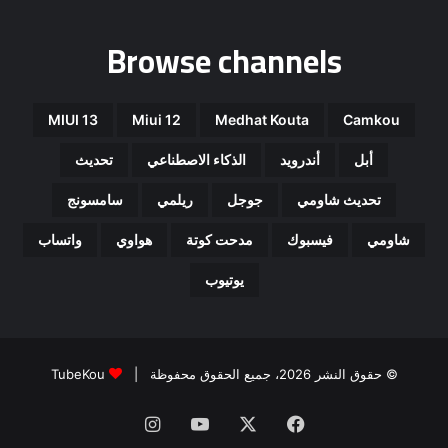
Browse channels
MIUI 13
Miui 12
Medhat Kouta
Camkou
أبل
أندرويد
الذكاء الاصطناعي
تحديث
تحديث شاومي
جوجل
ريلمي
سامسونج
شاومي
فيسبوك
مدحت كوتة
هواوي
واتساب
يوتيوب
© حقوق النشر 2026، جميع الحقوق محفوظة |
TubeKou
فيسبوك
‫X
‫YouTube
انستقرام