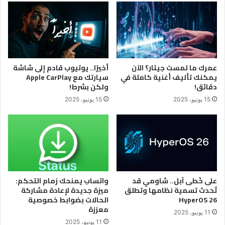
عمرك ما لمست جيتار؟ الآن
أخيرًا.. يوتيوب قادم إلى شاشة
يمكنك تأليف أغنية كاملة في
سيارتك مع Apple CarPlay
دقائق!
ولكن بشرط!
15 يونيو، 2025
15 يونيو، 2025
على خُطى آبل.. شاومي قد
واتساب يمنحك زمام التحكم:
تُحدث تسمية نظامها وتطلق
ميزة جديدة لإعادة مشاركة
HyperOS 26
الحالات بضوابط خصوصية
معززة
11 يونيو، 2025
11 يونيو، 2025