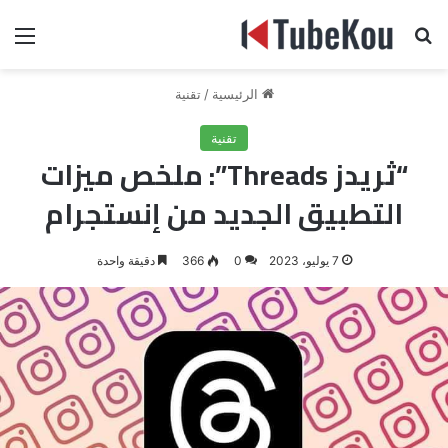
بحث عن
الق
الرئيسية
/
تقنية
تقنية
“ثريدز Threads”: ملخص ميزات
التطبيق الجديد من إنستجرام
7 يوليو، 2023
0
366
دقيقة واحدة