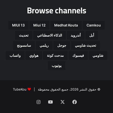
Browse channels
MIUI 13
Miui 12
Medhat Kouta
Camkou
أبل
أندرويد
الذكاء الاصطناعي
تحديث
تحديث شاومي
جوجل
ريلمي
سامسونج
شاومي
فيسبوك
مدحت كوتة
هواوي
واتساب
يوتيوب
© حقوق النشر 2026، جميع الحقوق محفوظة |
TubeKou
فيسبوك
‫X
‫YouTube
انستقرام