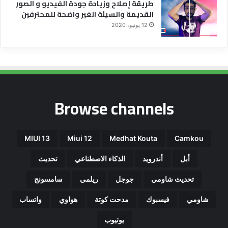
طريقة إصلاح وزيادة جودة الفيديو و الصور
القديمة والسيئة الغير واضحة للمحترفين
12 يونيو، 2020
Browse channels
MIUI 13
Miui 12
Medhat Kouta
Camkou
أبل
أندرويد
الذكاء الاصطناعي
تحديث
تحديث شاومي
جوجل
ريلمي
سامسونج
شاومي
فيسبوك
مدحت كوتة
هواوي
واتساب
يوتيوب