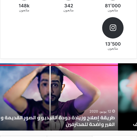
148k
342
81٬000
متابعون
متابعون
متابعون
13٬500
متابعون
ريقة
ط
صلاح
ت
زيادة
ح
ودة
ح
لفيديو
I
t
لصور
ب
لقديمة
ا
12 يونيو، 2020
طريقة إصلاح وزيادة جودة الفيديو و الصور القديمة والسيئة
السيئة
و
الغير واضحة للمحترفين
لغير
ن
اضحة
ا
لمحترفين
ا