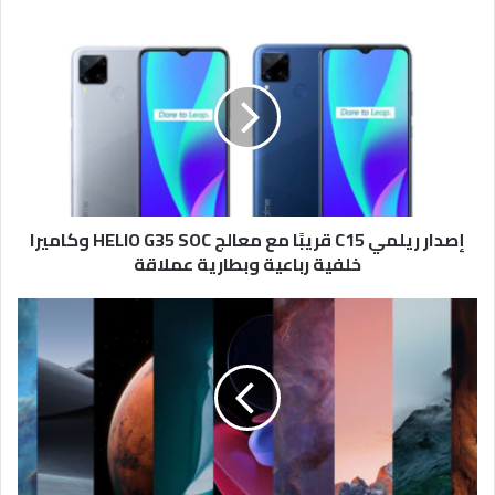
إصدار
ريلمي
C15
قريبًا
مع
معالج
HELIO
G35
SOC
إصدار ريلمي C15 قريبًا مع معالج HELIO G35 SOC وكاميرا
وكاميرا
خلفية رباعية وبطارية عملاقة
خلفية
رباعية
وبطارية
طريقة
عملاقة
تثبيت
خلفيات
شاومي
الجديدة
المتحركة
لأي
هاتف
أندرويد