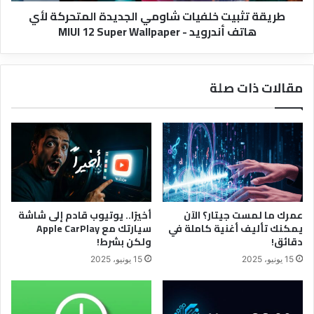
طريقة تثبيت خلفيات شاومي الجديدة المتحركة لأي
-
هاتف أندرويد - MIUI 12 Super Wallpaper
MIUI
12
Super
Wallpaper
مقالات ذات صلة
عمرك ما لمست جيتار؟ الآن
أخيرًا.. يوتيوب قادم إلى شاشة
يمكنك تأليف أغنية كاملة في
سيارتك مع Apple CarPlay
دقائق!
ولكن بشرط!
15 يونيو، 2025
15 يونيو، 2025