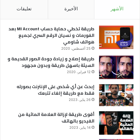
ل
الأشهر
الأخيرة
تعليقات
ه
ش
طريقة تخطي حماية حساب MI Account بعد
الفورمات و نسيان الرقم السري لجميع
هواتف شاومي
25 أغسطس، 2020
طريقة إصلاح و زيادة جودة الصور القديمة و
السيئة باسهل طريقة وبدون مجهود
12 فبراير، 2020
إبحث عن أي شخص على الإنترنت بصورته
فقط مع طريقة إلغاء تتبعك
26 يناير، 2023
أقوى طريقة لإزالة العلامة المائية من
الفيديو بالهاتف
14 يناير، 2023