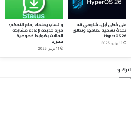
على خُطى آبل.. شاومي قد
واتساب يمنحك زمام التحكم:
تُحدث تسمية نظامها وتطلق
ميزة جديدة لإعادة مشاركة
HyperOS 26
الحالات بضوابط خصوصية
معززة
11 يونيو، 2025
11 يونيو، 2025
اترك رد