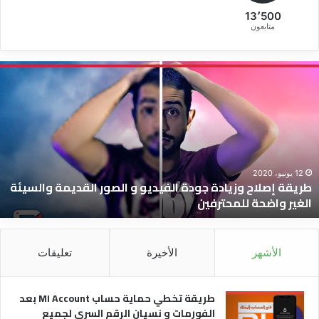
13٬500
متابعون
ريقة
ط
صلاح
ت
زيادة
ح
ودة
ح
لفيديو
I
t
لصور
ب
لقديمة
ا
12 يونيو، 2020
طريقة إصلاح وزيادة جودة الفيديو و الصور القديمة والسيئة
السيئة
و
الغير واضحة للمحترفين
لغير
ن
اضحة
ا
لمحترفين
ا
ل
الأشهر
الأخيرة
تعليقات
ه
ش
طريقة تخطي حماية حساب MI Account بعد
الفورمات و نسيان الرقم السري لجميع