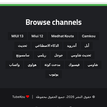
Browse channels
MIUI 13
Miui 12
Medhat Kouta
Camkou
أبل
أندرويد
الذكاء الاصطناعي
تحديث
تحديث شاومي
جوجل
ريلمي
سامسونج
شاومي
فيسبوك
مدحت كوتة
هواوي
واتساب
يوتيوب
© حقوق النشر 2026، جميع الحقوق محفوظة |
TubeKou