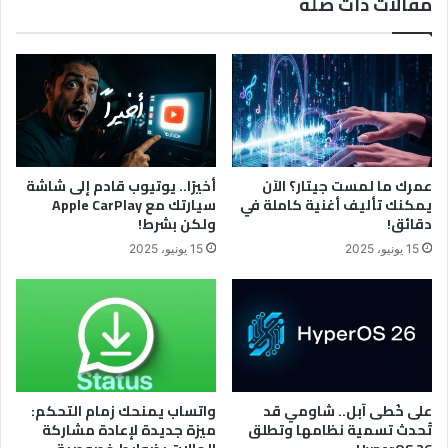
مقالات ذات صلة
النصوص
بصوتك
في
iOS
17
عمرك ما لمست جيتار؟ الآن
أخيرًا.. يوتيوب قادم إلى شاشة
يمكنك تأليف أغنية كاملة في
سيارتك مع Apple CarPlay
دقائق!
ولكن بشرط!
15 يونيو، 2025
15 يونيو، 2025
على خُطى آبل.. شاومي قد
واتساب يمنحك زمام التحكم:
تُحدث تسمية نظامها وتطلق
ميزة جديدة لإعادة مشاركة