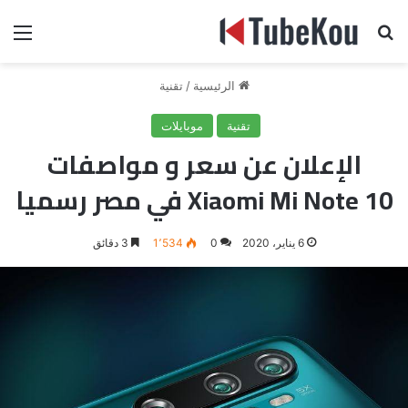
بحث عن
الق
الرئيسية
/
تقنية
تقنية
موبايلات
الإعلان عن سعر و مواصفات
Xiaomi Mi Note 10 في مصر رسميا
6 يناير، 2020
0
1٬534
3 دقائق