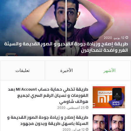
صلاح
ت
زيادة
ح
ودة
ح
لفيديو
I
t
لصور
ب
لقديمة
ا
12 يونيو، 2020
طريقة إصلاح وزيادة جودة الفيديو و الصور القديمة والسيئة
السيئة
و
الغير واضحة للمحترفين
لغير
ن
اضحة
ا
لمحترفين
ا
ل
الأشهر
الأخيرة
تعليقات
ه
ش
طريقة تخطي حماية حساب MI Account بعد
الفورمات و نسيان الرقم السري لجميع
هواتف شاومي
25 أغسطس، 2020
طريقة إصلاح و زيادة جودة الصور القديمة و
السيئة باسهل طريقة وبدون مجهود
12 فبراير، 2020