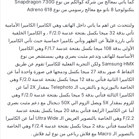
كما يأتي بمعالج من شركة كوالكم من نوع Snapdragon 730G
بتكنولوجيا 8 نانو مع معالج رسومي من نوع Adreno 618
ولنتحدث عن اهم ما ياتي داخل الهاتف وهي الكاميرا الكاميرا الأمامية
تأتي بدقة 32 ميجا بكسل بفتحة عدسة F/2.0 ، و الكاميرا الخلفية
تأتي بارزة قليلاً عن الظهر وتأتي بكاميرا خماسية حيث تأتي الكاميرا
الأولى بدقة 108 ميجا بكسل بفتحة عدسة F/1.7 وهي الكاميرا
الأساسية للهاتف وتدعم مثبت بصري وهي بمستشعر من نوع
Samsung HMX ولكن التجربة الفعلية للكاميرا تقوم عن طريق
التقاط 4 صور بدقة 27 ميجا بكسل ودمجها في صورة واحدة أما عن
الكاميرا الثانية فتأتي بدقة 12 ميجا بكسل بفتحة عدسة F/2.0 وهي
الخاصة بالبورترية و بالتقريب الـ Telephoto بمقدار 2X أما عن
الكاميرا الثالثة فتأتي بدقة 5 ميجا بكسل بفتحة عدسة F/2.0 وهي
للزوم بمقدار 5X ويصل الزوم الي 50X ديجتال مع دعم مثبت بصري
أما عن الكاميرا الرابعة فتأتي بدقة 20 ميجا بكسل بفتحة عدسة
F/2.2 وهي الخاصة بالتصوير العريض الـ Ultra Wide أما عن الكاميرا
الخامسة فتأتي بدقة 2 ميجا بكسل بفتحة عدسة F/2.4 وهي الخاصة
بالتصوير الـ Macro مع فلاش رباعي من نوع ليد فلاش .