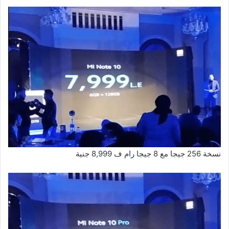
نسخة 256 جيجا مع 8 جيجا رام ف 8,999 جنية