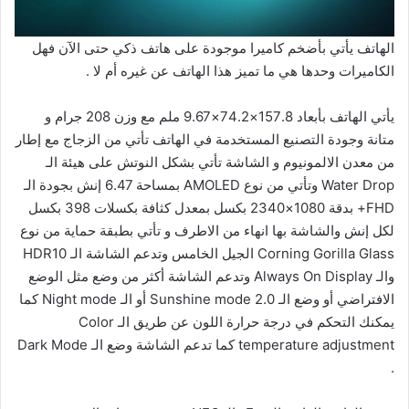
الهاتف يأتي بأضخم كاميرا موجودة على هاتف ذكي حتى الآن فهل
الكاميرات وحدها هي ما تميز هذا الهاتف عن غيره أم لا .
يأتي الهاتف بأبعاد 157.8×74.2×9.67 ملم مع وزن 208 جرام و
متانة وجودة التصنيع المستخدمة في الهاتف تأتي من الزجاج مع إطار
من معدن الالمونيوم و الشاشة تأتي بشكل النوتش على هيئة الـ
Water Drop وتأتي من نوع AMOLED بمساحة 6.47 إنش بجودة الـ
FHD+ بدقة 1080×2340 بكسل بمعدل كثافة بكسلات 398 بكسل
لكل إنش والشاشة بها انهاء من الاطرف و تأتي بطبقة حماية من نوع
Corning Gorilla Glass الجيل الخامس وتدعم الشاشة الـ HDR10
والـ Always On Display وتدعم الشاشة أكثر من وضع مثل الوضع
الافتراضي أو وضع الـ Sunshine mode 2.0 أو الـ Night mode كما
يمكنك التحكم في درجة حرارة اللون عن طريق الـ Color
temperature adjustment كما تدعم الشاشة وضع الـ Dark Mode
.