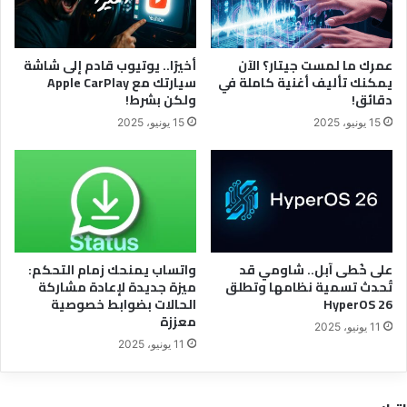
عمرك ما لمست جيتار؟ الآن
أخيرًا.. يوتيوب قادم إلى شاشة
يمكنك تأليف أغنية كاملة في
سيارتك مع Apple CarPlay
دقائق!
ولكن بشرط!
15 يونيو، 2025
15 يونيو، 2025
على خُطى آبل.. شاومي قد
واتساب يمنحك زمام التحكم:
تُحدث تسمية نظامها وتطلق
ميزة جديدة لإعادة مشاركة
HyperOS 26
الحالات بضوابط خصوصية
معززة
11 يونيو، 2025
11 يونيو، 2025