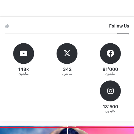
Follow Us
148k
342
81٬000
متابعون
متابعون
متابعون
13٬500
متابعون
ريقة
ط