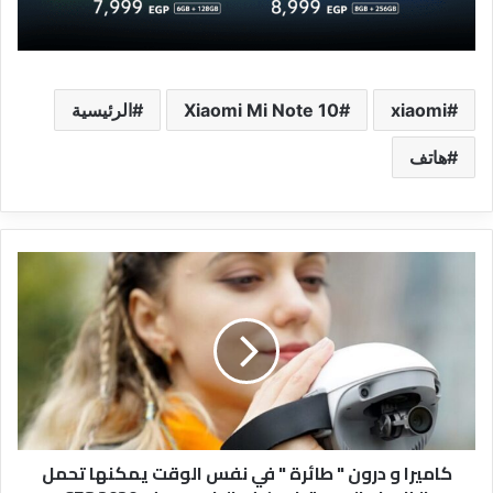
xiaomi
Xiaomi Mi Note 10
الرئيسية
هاتف
كاميرا
و
درون
"
طائرة
"
في
نفس
الوقت
كاميرا و درون " طائرة " في نفس الوقت يمكنها تحمل
يمكنها