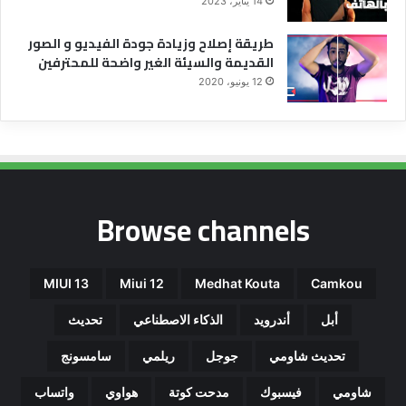
14 يناير، 2023
طريقة إصلاح وزيادة جودة الفيديو و الصور
القديمة والسيئة الغير واضحة للمحترفين
12 يونيو، 2020
Browse channels
MIUI 13
Miui 12
Medhat Kouta
Camkou
أبل
أندرويد
الذكاء الاصطناعي
تحديث
تحديث شاومي
جوجل
ريلمي
سامسونج
شاومي
فيسبوك
مدحت كوتة
هواوي
واتساب