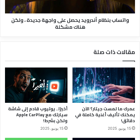
،
ولكن
واتساب بنظام أندرويد يحصل على واجهة جديدة ، ولكن
هناك
هناك مشكلة
مشكلة
مقالات ذات صلة
عمرك ما لمست جيتار؟ الآن
أخيرًا.. يوتيوب قادم إلى شاشة
يمكنك تأليف أغنية كاملة في
سيارتك مع Apple CarPlay
دقائق!
ولكن بشرط!
15 يونيو، 2025
15 يونيو، 2025