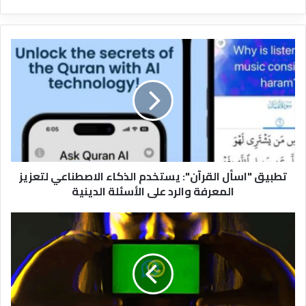
تطبيق
"اسأل
القرآن":
يستخدم
الذكاء
الاصطناعي
لتعزيز
المعرفة
والرد
تطبيق "اسأل القرآن": يستخدم الذكاء الاصطناعي لتعزيز
على
المعرفة والرد على الأسئلة الدينية
الأسئلة
الدينية
واتساب
بنظام
أندرويد
يحصل
على
واجهة
جديدة