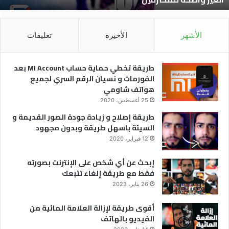
اضحة
ا
لمحترفين
ا
ل
الأشهر
الأخيرة
تعليقات
ه
ش
طريقة تخطي حماية حساب MI Account بعد
الفورمات و نسيان الرقم السري لجميع
هواتف شاومي
25 أغسطس، 2020
طريقة إصلاح و زيادة جودة الصور القديمة و
السيئة باسهل طريقة وبدون مجهود
12 فبراير، 2020
إبحث عن أي شخص على الإنترنت بصورته
فقط مع طريقة إلغاء تتبعك
26 يناير، 2023
أقوى طريقة لإزالة العلامة المائية من
الفيديو بالهاتف