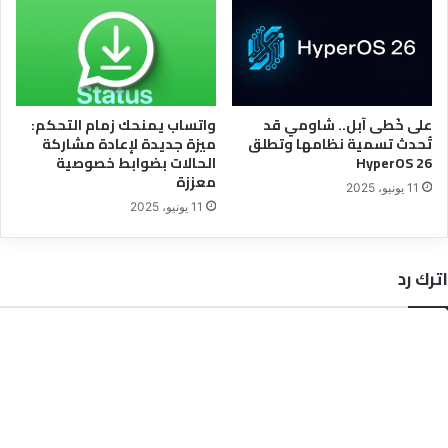
على خُطى آبل.. شاومي قد
واتساب يمنحك زمام التحكم:
تُحدث تسمية نظامها وتطلق
ميزة جديدة لإعادة مشاركة
HyperOS 26
الحالات بضوابط خصوصية
معززة
11 يونيو، 2025
11 يونيو، 2025
اترك رد