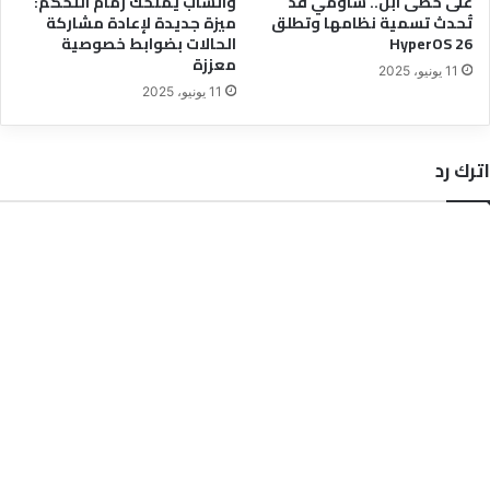
على خُطى آبل.. شاومي قد
واتساب يمنحك زمام التحكم:
تُحدث تسمية نظامها وتطلق
ميزة جديدة لإعادة مشاركة
HyperOS 26
الحالات بضوابط خصوصية
معززة
11 يونيو، 2025
11 يونيو، 2025
اترك رد