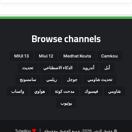
Browse channels
MIUI 13
Miui 12
Medhat Kouta
Camkou
أبل
أندرويد
الذكاء الاصطناعي
تحديث
تحديث شاومي
جوجل
ريلمي
سامسونج
شاومي
فيسبوك
مدحت كوتة
هواوي
واتساب
يوتيوب
© حقوق النشر 2026، جميع الحقوق محفوظة |
TubeKou