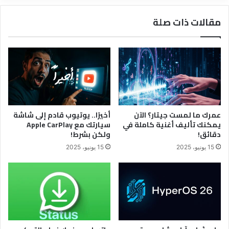
مقالات ذات صلة
عمرك ما لمست جيتار؟ الآن
أخيرًا.. يوتيوب قادم إلى شاشة
يمكنك تأليف أغنية كاملة في
سيارتك مع Apple CarPlay
دقائق!
ولكن بشرط!
15 يونيو، 2025
15 يونيو، 2025