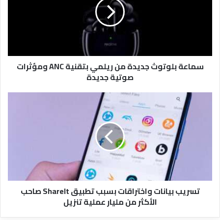
من
ريلمي
بتقنية
ANC
ومؤثرات
صوتية
سماعة بلوتوث جديدة من ريلمي بتقنية ANC ومؤثرات
جديدة
صوتية جديدة
تسريب
بيانات
واختراقات
بسبب
تطبيق
ShareIt
صاحب
الأكثر
من
تسريب بيانات واختراقات بسبب تطبيق ShareIt صاحب
مليار
الأكثر من مليار عملية تنزيل
عملية
تنزيل