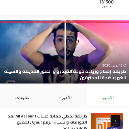
13٬500
متابعون
ريقة
ط
صلاح
ت
زيادة
ح
ودة
ح
لفيديو
I
t
لصور
ب
لقديمة
ا
12 يونيو، 2020
طريقة إصلاح وزيادة جودة الفيديو و الصور القديمة والسيئة
السيئة
و
الغير واضحة للمحترفين
لغير
ن
اضحة
ا
لمحترفين
ا
ل
الأشهر
الأخيرة
تعليقات
ه
ش
طريقة تخطي حماية حساب MI Account بعد
الفورمات و نسيان الرقم السري لجميع
هواتف شاومي