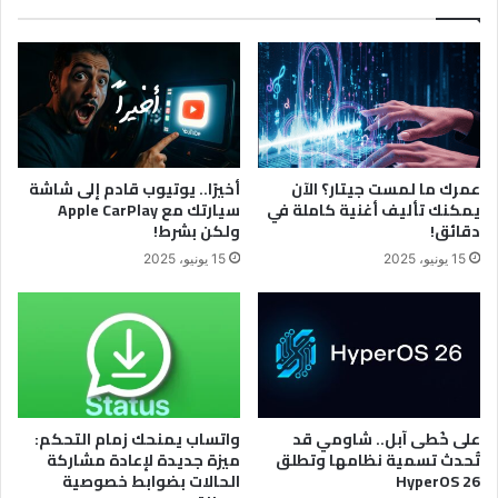
عمرك ما لمست جيتار؟ الآن
أخيرًا.. يوتيوب قادم إلى شاشة
يمكنك تأليف أغنية كاملة في
سيارتك مع Apple CarPlay
دقائق!
ولكن بشرط!
15 يونيو، 2025
15 يونيو، 2025
على خُطى آبل.. شاومي قد
واتساب يمنحك زمام التحكم:
تُحدث تسمية نظامها وتطلق
ميزة جديدة لإعادة مشاركة
HyperOS 26
الحالات بضوابط خصوصية