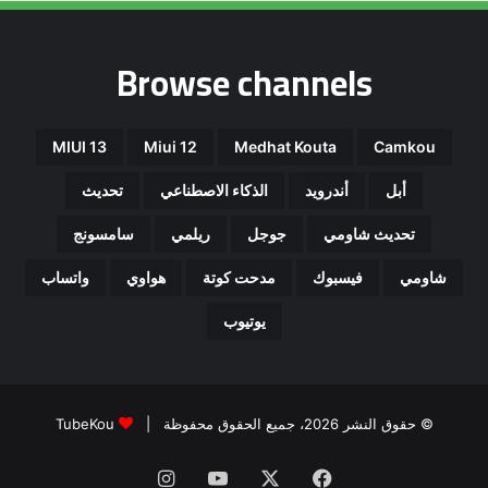
Browse channels
MIUI 13
Miui 12
Medhat Kouta
Camkou
أبل
أندرويد
الذكاء الاصطناعي
تحديث
تحديث شاومي
جوجل
ريلمي
سامسونج
شاومي
فيسبوك
مدحت كوتة
هواوي
واتساب
يوتيوب
© حقوق النشر 2026، جميع الحقوق محفوظة |
TubeKou
فيسبوك
‫X
‫YouTube
انستقرام