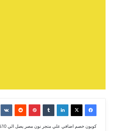
فيسبوك
‫X
لينكدإن
بينتيريست
كوبون خصم اضافي علي متجر نون مصر يصل الي 10% غير الخصم الاصلي على المنتجات