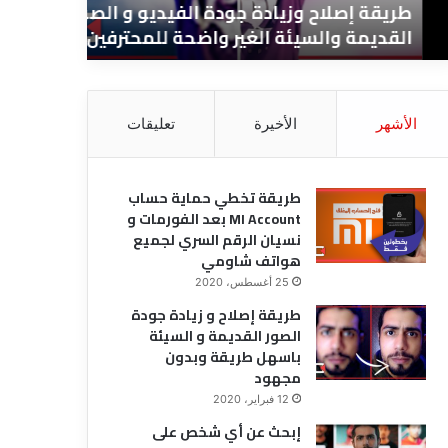
طريقة إصلاح وزيادة جودة الفيديو و الصور
الفورمات 
لسيئة
و
القديمة والسيئة الغير واضحة للمحترفين
هواتف ش
غير
نسيان
ضحة
الرقم
محترفين
السري
لجميع
الأشهر
الأخيرة
تعليقات
هواتف
شاومي
طريقة تخطي حماية حساب
MI Account بعد الفورمات و
نسيان الرقم السري لجميع
هواتف شاومي
25 أغسطس، 2020
طريقة إصلاح و زيادة جودة
الصور القديمة و السيئة
باسهل طريقة وبدون
مجهود
12 فبراير، 2020
إبحث عن أي شخص على