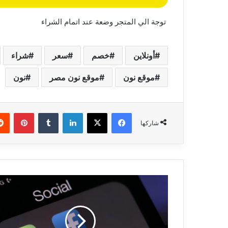
الصور القديمة و
إبحث عن أي شخص على الإنترنت بصور
مع
ون مجهود
فقط مع طريقة إلغاء تتبعك
طريقة
توجة الي المتجر وضعة عند اتمام الشراء
إلغاء
تتبعك
أونلاين
خصم
سعر
شراء
موقع نون
موقع نون مصر
نون
فيسبوك
‫X
لينكدإن
بينتي
شاركها
فيسبوك
يعلن
سبب
فضيحة
تسريب