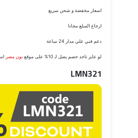
اسعار مخفضة و شحن سريع
ارجاع السلع مجانا
دعم فني علي مدار 24 ساعة
لو عايز تاخد خصم يصل لـ 10% على موقع
نون مصر
است
LMN321
إبحث
عن
أي
شخص
على
الإنترنت
بصورته
26 يناير، 2023
فقط