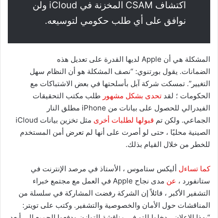
اكتشاف CSAM المخزنة في iCloud ولن
نوافق على أي طلب حكومي لتوسيعه.
المشكلة هي أن Apple لديها القدرة على تعديل هذه
الضمانات. يقول بورتنوي: “نصف المشكلة هو أن النظام سهل
التغيير”. تمسكت شركة آبل بأسلحتها في بعض الاشتباكات مع
الحكومات ؛ لقد
تحدى بشكل مشهور
طلب مكتب التحقيقات
الفيدرالي للحصول على بيانات من iPhone مطلق النار
الجماعي. ولكن تم
قبولها لطلبات أخرى
مثل تخزين بيانات iCloud
الصينية محليًا ، حتى لو أصرت على أنها لم تعرض أمن المستخدم
للخطر من خلال القيام بذلك.
كما تساءل
أليكس ستاموس ، الأستاذ في مرصد الإنترنت في
ستانفورد ،
عن
مدى نجاح Apple في العمل مع مجتمع خبراء
التشفير الأكبر ، قائلاً إن الشركة رفضت المشاركة في سلسلة من
المناقشات حول الأمان والخصوصية والتشفير. وكتب على تويتر:
“بهذا الإعلان ، دخلوا للتو في مناقشة التوازن ودفعوا الجميع إلى أبعد