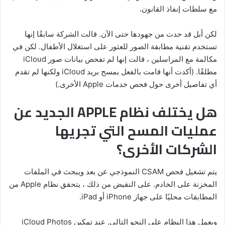
مع سلطات إنفاذ القانون.
لكن أبل قد حدت من جهودها حتى الآن. قالت الشركة سابقًا إنها
تستخدم تقنية مطابقة الصور للعثور على استغلال الأطفال. لكن في
مكالمة مع المراسلين ، قالت إنها لم تفحص بيانات صور iCloud
مطلقًا. (أكدت أنها قامت بالفعل بمسح بريد iCloud ولكنها لم تقدم
أي تفاصيل أخرى حول فحص خدمات Apple الأخرى.)
هل يختلف نظام APPLE الجديد عن
عمليات المسح التي تجريها
الشركات الأخرى؟
يتم تشغيل فحص CSAM النموذجي عن بعد ويبحث في الملفات
المخزنة على الخادم. على النقيض من ذلك ، يتحقق نظام Apple من
المطابقات محليًا على جهاز iPhone أو iPad.
ويعمل هذا النظام على النحو التالي. عند تمكين iCloud Photos