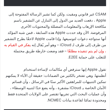
CSAM غير قانوني ومقيت. ولكن كما تشير الرسالة المفتوحة إلى
Apple ، دفعت العديد من الدول إلى التنازل عن التشفير باسم
مكافحة الإرهاب والمعلومات المضللة والمحتويات الأخرى
المرفوضة. الآن وقد حددت Apple هذه السابقة ، فمن شبه المؤكد
أنها ستواجه دعوات لتوسيعها. وإذا قامت Apple لاحقًا بطرح التشفير
من طرف إلى طرف لـ iCloud – وهو أمر يُقال إنه
يفكر في القيام به
، وإن لم يتم تنفيذه مطلقًا
– فقد وضعت خارطة طريق محتملة
للتغلب على حماية E2EE.
تقول Apple إنها سترفض أي مكالمات لإساءة استخدام
أنظمتها. وهي تفتخر بالكثير من الضمانات: حقيقة أن الآباء لا يمكنهم
تمكين التنبيهات للمراهقين الأكبر سنًا في الرسائل ، وأن قسائم
الأمان الخاصة بـ iCloud مشفرة ، وأنه يضع حدًا لتنبيه الوسطاء ،
وأن عمليات البحث التي تجريها تقتصر على الولايات المتحدة فقط
ومحدودة تمامًا لقاعدة بيانات NCMEC.