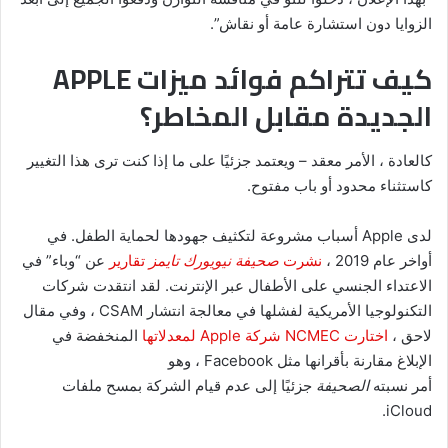
الزوايا دون استشارة عامة أو نقاش”.
كيف تتراكم فوائد ميزات APPLE
الجديدة مقابل المخاطر؟
كالعادة ، الأمر معقد – ويعتمد جزئيًا على ما إذا كنت ترى هذا التغيير
كاستثناء محدود أو باب مفتوح.
لدى Apple أسباب مشروعة لتكثيف جهودها لحماية الطفل. في
أواخر عام 2019 ،
نشرت
صحيفة نيويورك تايمز
تقارير
عن “وباء” في
الاعتداء الجنسي على الأطفال عبر الإنترنت. لقد انتقدت شركات
التكنولوجيا الأمريكية لفشلها في معالجة انتشار CSAM ، وفي مقال
لاحق ،
اختارت NCMEC شركة Apple لمعدلاتها
المنخفضة في
الإبلاغ مقارنة بأقرانها مثل Facebook ، وهو
أمر نسبته
الصحيفة
جزئيًا إلى عدم قيام الشركة بمسح ملفات
iCloud.