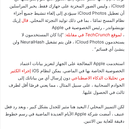
iCloud ، وليس الصور المخزنة على جهازك فقط. يخبر المراسلين
أن تعطيل iCloud Photos سيؤدي إلى إلغاء تنشيط جميع أجزاء
نظام المسح تمامًا ، بما في ذلك توليد التجزئة المحلي.
قال
إريك
نوينشواندر ، رئيس الخصوصية في Apple
،
لموقع
TechCrunch
في مقابلة:
“إذا كان المستخدمون لا
يستخدمون iCloud Photos ، فلن يتم تشغيل NeuralHash ولن
ينشئ أي قسائم” .
استخدمت Apple المعالجة على الجهاز لتعزيز بيانات اعتماد
الخصوصية الخاصة بها في الماضي. يمكن لنظام iOS
إجراء الكثير
من تحليلات الذكاء الاصطناعي
دون إرسال أي من بياناتك إلى
الخوادم السحابية ، على سبيل المثال ، مما يعني فرصًا أقل لطرف
ثالث في الحصول عليها.
لكن التمييز المحلي / البعيد هنا مثير للجدل بشكل كبير ، وبعد رد فعل
عنيف ، أمضت شركة Apple الأيام العديدة الماضية في رسم خطوط
دقيقة للغاية بين الاثنين.