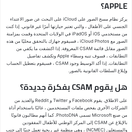
APPLE؟
يركز نظام مسح الصور على iCloud على البحث عن صور الاعتداء
الجنسي على الأطفال ، والتي تعتبر حيازتها أمرًا غير قانوني. إذا كنت
من مستخدمي iOS أو iPadOS في الولايات المتحدة وقمت بمزامنة
الصور مع iCloud Photos ، فسيقوم جهازك بالتحقق محليًا من هذه
الصور مقابل قائمة CSAM المعروفة. إذا اكتشفت ما يكفي من
التطابقات ، فسوف تنبه وسطاء Apple وتكشف تفاصيل
التطابقات. إذا أكد الوسيط وجود CSAM ، فسيقوم بتعطيل الحساب
وإبلاغ السلطات القانونية بالصور.
هل يقوم CSAM بفكرة جديدة؟
على الاطلاق. يقوم Facebook و Twitter و Reddit والعديد من
الشركات الأخرى بفحص ملفات المستخدمين ، غالبًا باستخدام أداة
من صنع Microsoft تسمى PhotoDNA. كما أنهم مطالبون قانونًا
بالإبلاغ عن CSAM إلى المركز الوطني للأطفال المفقودين
والمستغلين (NCMEC) ، وهي منظمة غير ربحية تعمل جنبًا إلى جنب