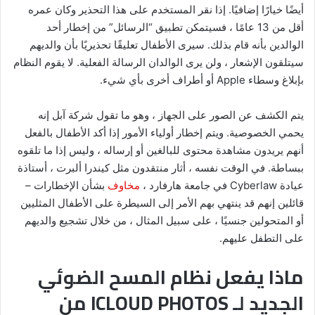
أيضًا خيارًا إضافيًا. إذا نقر المستخدم على هذا التحذير وكان عمره
أقل من 13 عامًا ، فسيتمكن تطبيق “الرسائل” من إخطار أحد
الوالدين بأنه قام بذلك. سيرى الأطفال تعليقًا تحذيريًا بأن والديهم
سيتلقون الإشعار ، ولن يرى الوالدان الرسالة الفعلية. لا يقوم النظام
بإبلاغ وسطاء Apple أو أطراف أخرى بأي شيء.
يتم الكشف عن الصور على الجهاز ، وهو ما تقول شركة آبل إنه
يحمي الخصوصية. ويتم إخطار أولياء الأمور إذا أكد الأطفال بالفعل
أنهم يريدون مشاهدة محتوى للبالغين أو إرساله ، وليس إذا ما تلقوه
ببساطة. في الوقت نفسه ، أثار منتقدون مثل كيندرا ألبرت ، أستاذة
عيادة Cyberlaw في جامعة هارفارد ،
مخاوف
بشأن الإخطارات –
قائلين إنهم قد ينتهي بهم الأمر إلى السيطرة على الأطفال المثليين
أو المتحولين جنسيًا ، على سبيل المثال ، من خلال تشجيع والديهم
على التطفل عليهم.
ماذا يفعل نظام المسح الضوئي
الجديد لـ ICLOUD PHOTOS من