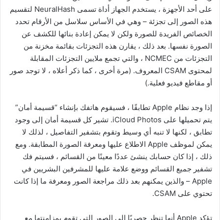
على أحد الأجهزة ، يستخدم الجهاز أداة تسمى NeuralHash لتقسيم
هذه الصور إلى تجزئة – وهي في الأساس سلاسل من الأرقام تحدد
الخصائص الفريدة للصورة ولكن لا يمكن إعادة بنائها للكشف عن
الصورة نفسها. بعد ذلك ، يقارن هذه التجزئات بقائمة مخزنة من
التجزئات من NCMEC ، والتي تجمع ملايين التجزئات المقابلة
لمحتوى CSAM المعروف. (مرة أخرى ، كما ذكر أعلاه ، لا توجد صور
أو مقاطع فيديو فعلية.)
إذا وجد نظام Apple تطابقًا ، فسيقوم هاتفك بإنشاء “قسيمة أمان”
يتم تحميلها على iCloud Photos. تشير كل قسيمة أمان إلى وجود
تطابق ، لكنها لا تنبه أي وسيط وتقوم بتشفير التفاصيل ، لذلك لا
يمكن لموظف Apple الاطلاع عليها ومعرفة الصورة المطابقة. ومع
ذلك ، إذا كان حسابك ينشئ عددًا معينًا من القسائم ، فسيتم فك
تشفير جميع القسائم ووضع علامة عليها للمشرفين البشريين في
Apple – والذين يمكنهم بعد ذلك مراجعة الصور ومعرفة ما إذا كانت
تحتوي على CSAM.
تؤكد Apple أنها تنظر حصريًا إلى الصور التي تقوم بمزامنتها مع