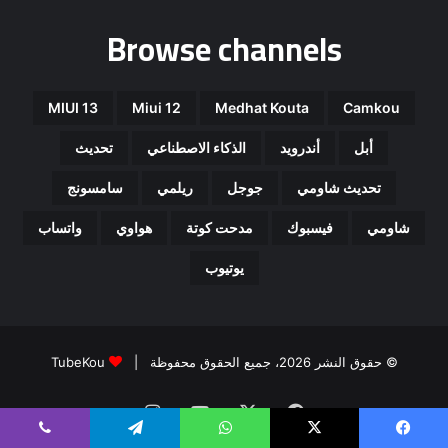
Browse channels
MIUI 13
Miui 12
Medhat Kouta
Camkou
أبل
أندرويد
الذكاء الاصطناعي
تحديث
تحديث شاومي
جوجل
ريلمي
سامسونج
شاومي
فيسبوك
مدحت كوتة
هواوي
واتساب
يوتيوب
© حقوق النشر 2026، جميع الحقوق محفوظة |
TubeKou
فيسبوك
‫X
‫YouTube
انستقرام
يسبوك
‫X
واتساب
تيلقرام
ڤايبر