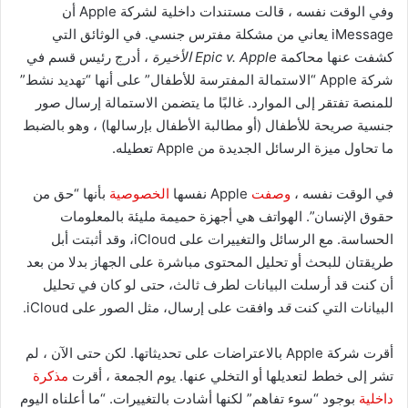
وفي الوقت نفسه ، قالت مستندات داخلية لشركة Apple أن
iMessage يعاني من مشكلة مفترس جنسي. في الوثائق التي
كشفت عنها محاكمة
Epic v. Apple الأخيرة
، أدرج رئيس قسم في
شركة Apple “الاستمالة المفترسة للأطفال” على أنها “تهديد نشط”
للمنصة تفتقر إلى الموارد. غالبًا ما يتضمن الاستمالة إرسال صور
جنسية صريحة للأطفال (أو مطالبة الأطفال بإرسالها) ، وهو بالضبط
ما تحاول ميزة الرسائل الجديدة من Apple تعطيله.
في الوقت نفسه ،
وصفت
Apple نفسها
الخصوصية
بأنها “حق من
حقوق الإنسان”. الهواتف هي أجهزة حميمة مليئة بالمعلومات
الحساسة. مع الرسائل والتغييرات على iCloud، وقد أثبتت أبل
طريقتان للبحث أو تحليل المحتوى مباشرة على الجهاز بدلا من بعد
أن كنت قد أرسلت البيانات لطرف ثالث، حتى لو كان في تحليل
البيانات التي كنت
قد
وافقت على إرسال، مثل الصور على iCloud.
أقرت شركة Apple بالاعتراضات على تحديثاتها. لكن حتى الآن ، لم
تشر إلى خطط لتعديلها أو التخلي عنها. يوم الجمعة ، أقرت
مذكرة
داخلية
بوجود “سوء تفاهم” لكنها أشادت بالتغييرات. “ما أعلناه اليوم