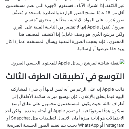
غير اللائقة. إذا اشترك الآباء ، فستقوم الأجهزة التي تضم مستخدمين
أقل من 18 عامًا بمسح الصور الواردة والصادرة باستخدام مُصنِّف
صور مُدرب على المواد الإباحية ، بحثًا عن محتوى “جنسي
صريح”. (تقول Apple إنها لا تقتصر من الناحية الفنية على العُري
ولكن مرشح العُري هو وصف عادل.) إذا اكتشف المصنف هذا
المحتوى ، فإنه يحجب الصورة المعنية ويسأل المستخدم عما إذا كان
يريد حقًا عرضها أو إرسالها.
التوسع في تطبيقات الطرف الثالث
قالت Apple إنه على الرغم من أنه ليس لديها أي شيء لمشاركته
اليوم فيما يتعلق بالإعلان ، فإن توسيع ميزات سلامة الأطفال إلى
أطراف ثالثة بحيث يكون المستخدمون محميون على نطاق أوسع
سيكون هدفًا مرغوبًا فيه. لم تقدم Apple أي أمثلة محددة ، ولكن أحد
الاحتمالات هو إتاحة ميزة أمان الاتصال لتطبيقات مثل Snapchat أو
Instagram أو WhatsApp بحيث يتم تعتيم الصور الجنسية الصريحة