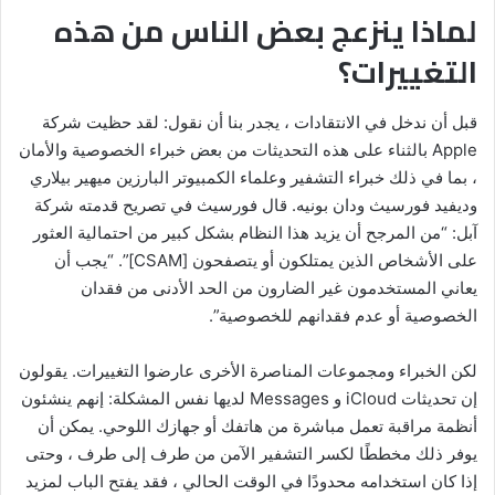
لماذا ينزعج بعض الناس من هذه
التغييرات؟
قبل أن ندخل في الانتقادات ، يجدر بنا أن نقول: لقد حظيت شركة
Apple بالثناء على هذه التحديثات من بعض خبراء الخصوصية والأمان
، بما في ذلك خبراء التشفير وعلماء الكمبيوتر البارزين ميهير بيلاري
وديفيد فورسيث ودان بونيه. قال فورسيث في تصريح قدمته شركة
آبل: “من المرجح أن يزيد هذا النظام بشكل كبير من احتمالية العثور
على الأشخاص الذين يمتلكون أو يتصفحون [CSAM]”. “يجب أن
يعاني المستخدمون غير الضارون من الحد الأدنى من فقدان
الخصوصية أو عدم فقدانهم للخصوصية”.
لكن الخبراء ومجموعات المناصرة الأخرى عارضوا التغييرات. يقولون
إن تحديثات iCloud و Messages لديها نفس المشكلة: إنهم ينشئون
أنظمة مراقبة تعمل مباشرة من هاتفك أو جهازك اللوحي. يمكن أن
يوفر ذلك مخططًا لكسر التشفير الآمن من طرف إلى طرف ، وحتى
إذا كان استخدامه محدودًا في الوقت الحالي ، فقد يفتح الباب لمزيد