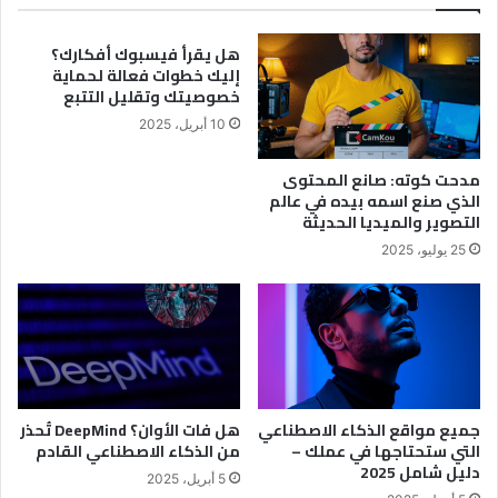
هل يقرأ فيسبوك أفكارك؟
إليك خطوات فعالة لحماية
خصوصيتك وتقليل التتبع
10 أبريل، 2025
مدحت كوته: صانع المحتوى
الذي صنع اسمه بيده في عالم
التصوير والميديا الحديثة
25 يوليو، 2025
جميع مواقع الذكاء الاصطناعي
هل فات الأوان؟ DeepMind تُحذر
التي ستحتاجها في عملك –
من الذكاء الاصطناعي القادم
دليل شامل 2025
5 أبريل، 2025