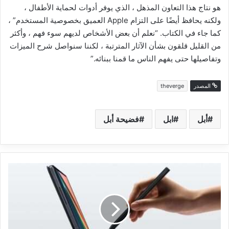
هو نتاج هذا التعاون المذهل ، الذي يوفر أدوات لحماية الأطفال ،
ولكنه يحافظ أيضًا على التزام Apple العميق بخصوصية المستخدم” ،
كما جاء في الكتاب. “نعلم أن بعض الأشخاص لديهم سوء فهم ، وأكثر
من القليل قلقون بشأن الآثار المترتبة ، لكننا سنواصل شرح الميزات
وتفاصيلها حتى يفهم الناس ما قمنا ببنائه.”
المصدر
theverge
أبل
ابل
فضيحة أبل
إطلاق
تابلت
شاومي
MI
PAD
5