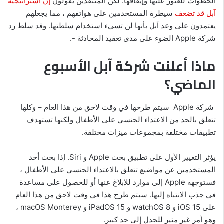
الخطوات للعثور عليها وإيقافها. لكن المنتقدين يقولون
إن استراتيجية
آبل قد تضعف
سيطرة المستخدمين على هواتفهم ، مما يجعلهم
يعتمدون على وعد آبل بأنها لن تسيء استخدام سلطتها. وقد سلط رد
شركة Apple الضوء على مدى تعقيد المحادثة -.
ماذا أعلنت شركة آبل الأسبوع
الماضي؟
شركة Apple سيتم طرحها في وقت لاحق من هذا العام – وكلها
تتعلق بالحد من الاعتداء الجنسي على الأطفال ولكنها تستهدف
تطبيقات مختلفة بمجموعات ميزات مختلفة.
يؤثر التغيير الأول على تطبيق بحث Apple و Siri. إذا بحث أحد
المستخدمين عن مواضيع تتعلق بالاعتداء الجنسي على الأطفال ،
فستوجهه Apple إلى موارد للإبلاغ عنها أو للحصول على مساعدة
في جذب الانتباه إليها. سيتم طرح هذا في وقت لاحق من هذا العام
على iOS 15 و watchOS 8 و iPadOS 15 و macOS Monterey ،
وهو أمر غير مثير للجدل إلى حد كبير.