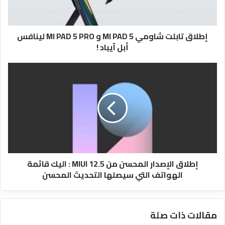
و
MI
PAD
إطلاق تابلت شاومي MI PAD 5 و MI PAD 5 PRO لينافس
5
أبل آيباد !
PRO
لينافس
أبل
إطلاق
آيباد
الإصدار
!
المحسن
من
MIUI
12.5
:
اليك
قائمة
إطلاق الإصدار المحسن من MIUI 12.5 : اليك قائمة
الهواتف
الهواتف التي سيصلها التحديث المحسن
التي
سيصلها
التحديث
المحسن
مقالات ذات صلة