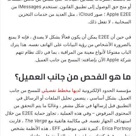
أو منح حق الوصول إلى تطبيق القانون. تستخدم iMessages من
Apple E2EE ؛ صور iCloud ، مثل العديد من خدمات التخزين
السحابية ، لا تفعل ذلك.
في حين أن E2EE يمكن أن يكون فعالًا بشكل لا يصدق ، فإنه لا يمنع
بالضرورة الأشخاص من رؤية البيانات على الهاتف نفسه. هذا يترك
الباب مفتوحًا لأنواع معينة من المراقبة ، بما في ذلك نظام تتهم
شركة Apple الآن بإضافته: المسح من جانب العميل.
ما هو الفحص من جانب العميل؟
مؤسسة الحدود الإلكترونية
لديها مخطط تفصيلي
للمسح من جانب
العميل. بشكل أساسي ، يتضمن تحليل الملفات أو الرسائل في
التطبيق قبل إرسالها في شكل مشفر ، وغالبًا ما يتم التحقق من
المحتوى المرفوض – وفي هذه العملية ، تجاوز حماية E2EE من خلال
استهداف الجهاز نفسه. في مكالمة هاتفية مع
The Verge
، قارنت
Erica Portnoy ، كبيرة تقني موظفي EFF ، هذه الأنظمة بشخص
ينظر من فوق كتفك بينما ترسل رسالة آمنة على هاتفك.