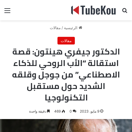
بحث عن
الق
الرئيسية
/
مقالات
مقالات
الدكتور جيفري هينتون: قصة
استقالة “الأب الروحي للذكاء
الاصطناعي” من جوجل وقلقه
الشديد حول مستقبل
التكنولوجيا
9 مايو، 2023
0
469
دقيقة واحدة