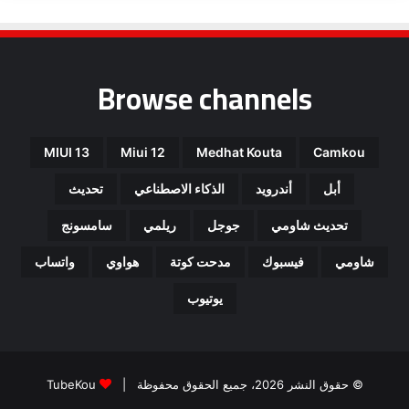
Browse channels
MIUI 13
Miui 12
Medhat Kouta
Camkou
أبل
أندرويد
الذكاء الاصطناعي
تحديث
تحديث شاومي
جوجل
ريلمي
سامسونج
شاومي
فيسبوك
مدحت كوتة
هواوي
واتساب
يوتيوب
© حقوق النشر 2026، جميع الحقوق محفوظة |
TubeKou