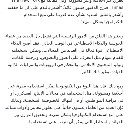
بطرق غير أخلاقية وغير مسؤولة. وفي مقابلة مع The New York
Times، صرح الدكتور هينتون قائلاً: “أشعر بالندم على كل ما حققته،
وأشعر بالقلق الشديد بشأن عدم قدرتنا على منع استخدام
التكنولوجيا بشكل سيء”.
ويعتبر هذا القلق من الأمور الرئيسية التي تشغل بال العديد من علماء
الحوسبة والذكاء الاصطناعي في الوقت الحالي. فقد أصبح الذكاء
الاصطناعي قوة فعالة في العديد من المجالات، ويمكن استخدامه
للقيام بمهام مثل التعرف على الصور والنصوص، وترجمة اللغات،
وتوليد المحتوى الإعلامي، والتحكم في الروبوتات والمركبات الذاتية
القيادة، وغير ذلك الكثير.
ومع ذلك، فإن هذا النوع من التكنولوجيا يمكن استخدامه بطرق غير
أخلاقية ومسؤولة، مثل استخدامه في مجالات الإنتاج العسكري، أو
في مراقبة المواطنين، أو في انتهاك الخصوصية الشخصية. ولذلك،
فإن العديد من العلماء يعملون حالياً على تطوير معايير وأدوات تساعد
على منع استخدام التكنولوجيا بشكل سيء، وتحقيق التوازن بين
الفوائد والمخاطر التي يمكن أن تترتب على استخدامها.