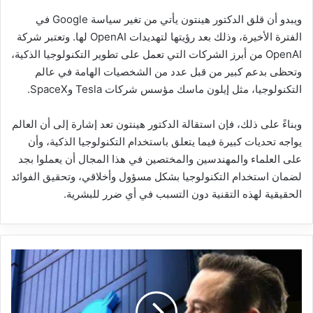
ويبدو أن قلق الدكتور هينتون يأتي من تغير سياسة Google في
الفترة الأخيرة، وذلك بعد رؤيتها لتهديدات OpenAI لها. وتعتبر شركة
OpenAI من أبرز الشركات التي تعمل على تطوير التكنولوجيا الذكية،
وتحظى بدعم كبير من قبل عدد من الشخصيات الهامة في عالم
التكنولوجيا، مثل إيلون ماسك مؤسس شركات Tesla وSpaceX.
وبناءً على ذلك، فإن استقالة الدكتور هينتون تعد إشارة إلى أن العالم
يواجه تحديات كبيرة فيما يتعلق باستخدام التكنولوجيا الذكية، وأن
على العلماء والمهندسين والمختصين في هذا المجال أن يعملوا بجد
لضمان استخدام التكنولوجيا بشكل مسؤول وأخلاقي، وتحقيق الفوائد
الحقيقية لهذه التقنية دون التسبب في أي ضرر للبشرية.
تطهير
حسابات
تويتر:
إيلون