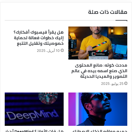
البريد
مقالات ذات صلة
الإلكتروني
هل يقرأ فيسبوك أفكارك؟
إليك خطوات فعالة لحماية
خصوصيتك وتقليل التتبع
10 أبريل، 2025
مدحت كوته: صانع المحتوى
الذي صنع اسمه بيده في عالم
التصوير والميديا الحديثة
25 يوليو، 2025
جميع مواقع الذكاء الاصطناعي
هل فات الأوان؟ DeepMind تُحذر