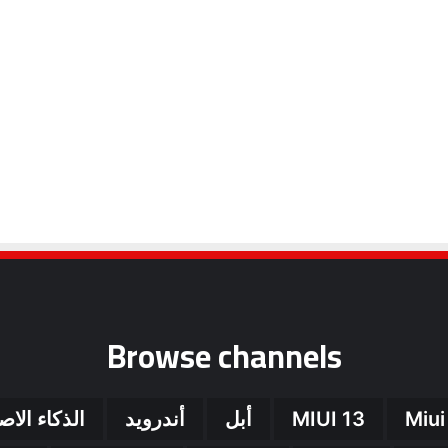
Browse channels
Miui
MIUI 13
أبل
أندرويد
الذكاء الا