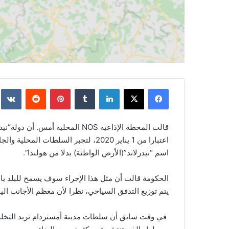
فيسبوك
‫X
لينكدإن
بينتيريست
قالت المحطة الإذاعية NOS المحلية 
اعتبارا من 1 يناير 2020، لتجبر السلط
اسم “نيدرلاند”(الأرض الواطئة) بدلا من هولندا”.
الحكومة قالت أن مثل هذا الإجراء سوف يسمح للبلد با
يتم توزيع التدفق السياحي، نظرا لأن معظم الأجانب اليو
في وقت سابق أن سلطات مدينة أمستردام تريد التخلي