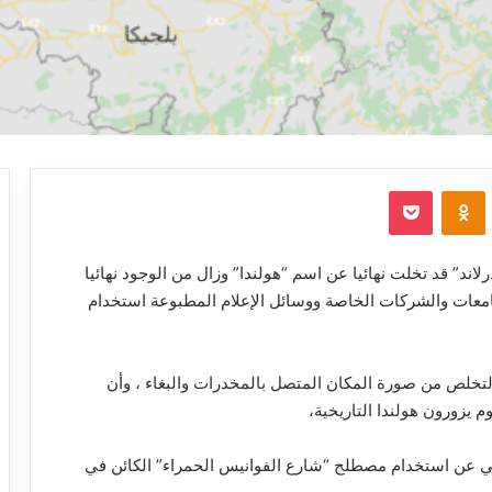
‫Pocket
Odnoklassniki
أمس. أن دولة“نيدرلاند” قد تخلت نهائيا عن اسم “هولندا” وزال من الوجود نهائيا
ات المحلية والجامعات والشركات الخاصة ووسائل الإعلام المطبوعة استخدام
لتخلص من صورة المكان المتصل بالمخدرات والبغاء ، وأن
م يزورون هولندا التاريخية،
 عن استخدام مصطلح “شارع الفوانيس الحمراء” الكائن في