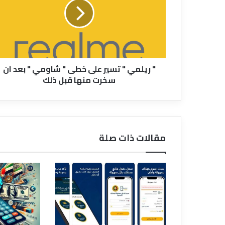
تسير
على
خطى
"
شاومي
"
" ريلمي " تسير على خطى " شاومي " بعد ان
بعد
سخرت منها قبل ذلك
ان
سخرت
منها
قبل
ذلك
مقالات ذات صلة