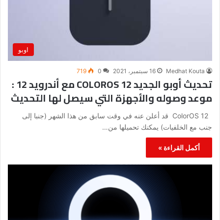
اوبو
Medhat Kouta
16 سبتمبر، 2021
0
719
تحديث أوبو الجديد COLOROS 12 مع أندرويد 12 :
موعد وصوله والأجهزة التي سيصل لها التحديث
ColorOS 12 قد أعلن عنه في وقت سابق من هذا الشهر (جنبا إلى
جنب مع الخلفيات) يمكنك تحميلها من…
أكمل القراءة »