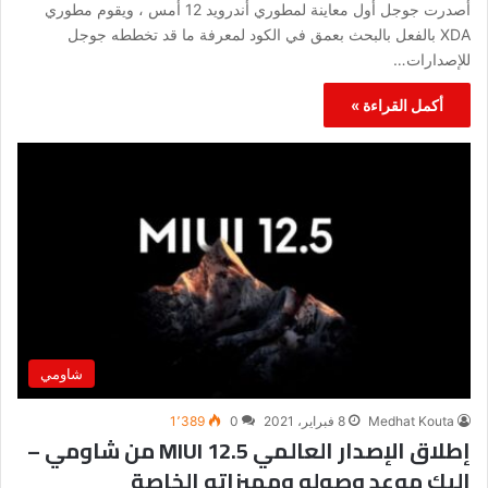
أصدرت جوجل أول معاينة لمطوري أندرويد 12 أمس ، ويقوم مطوري
XDA بالفعل بالبحث بعمق في الكود لمعرفة ما قد تخططه جوجل
للإصدارات…
أكمل القراءة »
شاومي
Medhat Kouta
8 فبراير، 2021
0
1٬389
إطلاق الإصدار العالمي MIUI 12.5 من شاومي –
اليك موعد وصوله ومميزاته الخاصة