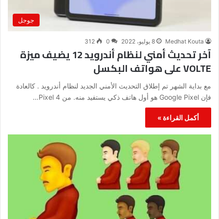
جوجل
Medhat Kouta
8 يوليو، 2022
0
312
آخر تحديث أمني لنظام أندرويد 12 يضيف ميزة
VOLTE على هواتف البكسل
مع بداية الشهر تم إطلاق التحديث الأمني ​​الجديد لنظام أندرويد . كالعادة
فإن Google Pixel هو أول هاتف ذكي يستفيد منه. من Pixel 4…
أكمل القراءة »