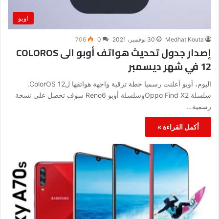
اوبو
Medhat Kouta
30 نوفمبر، 2021
0
706
إصدار جدول تحديث هواتف أوبو الى COLOROS
12 في شهر ديسمبر
اليوم، أوبو أعلنت رسميا خطة ترقية واجهة هواتفها لColorOS 12.
سلسلة Oppo Find X2وسلسلة أوبو Reno6 سوف تحصل على نسخة
رسمية…
أكمل القراءة »