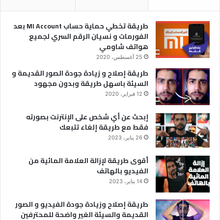
ا
د
ة
طريقة تخطي حماية حساب MI Account بعد
ج
الفورمات و نسيان الرقم السري لجميع
و
هواتف شاومي
د
25 أغسطس، 2020
ة
طريقة إصلاح و زيادة جودة الصور القديمة و
ا
السيئة باسهل طريقة وبدون مجهود
ل
ف
12 فبراير، 2020
ي
إبحث عن أي شخص على الإنترنت بصورته
د
فقط مع طريقة إلغاء تتبعك
ي
و
26 يناير، 2023
و
ا
أقوى طريقة لإزالة العلامة المائية من
ل
الفيديو بالهاتف
ص
14 يناير، 2023
و
ر
طريقة إصلاح وزيادة جودة الفيديو و الصور
ا
القديمة والسيئة الغير واضحة للمحترفين
ل