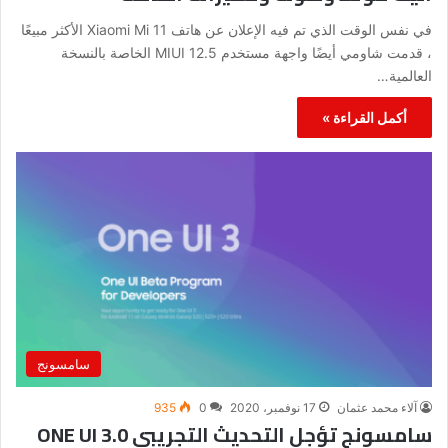
في نفس الوقت الذي تم فيه الإعلان عن هاتف Xiaomi Mi 11 الأكثر مبيعًا
، قدمت شاومي أيضًا واجهة مستخدم MIUI 12.5 الخاصة بالنسخة
العالمية…
أكمل القراءة »
سامسونج
آلاء محمد عثمان
17 نوفمبر، 2020
0
935
سامسونج تؤجل التحديث التجريبي ONE UI 3.0