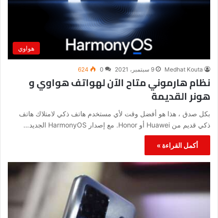
هواوي
Medhat Kouta
9 سبتمبر، 2021
0
624
نظام هارموني متاح الآن لهواتف هواوي و
هونر القديمة
بكل صدق ، هذا هو أفضل وقت لأي مستخدم هاتف ذكي لامتلاك هاتف
ذكي قديم من Huawei أو Honor. مع إصدار HarmonyOS الجديد…
أكمل القراءة »