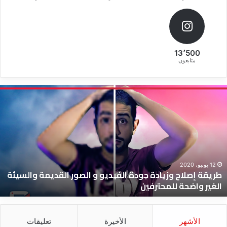
13٬500
متابعون
ط
ر
ي
ق
ة
إ
ص
ل
12 يونيو، 2020
طريقة إصلاح وزيادة جودة الفيديو و الصور القديمة والسيئة
ا
الغير واضحة للمحترفين
ح
و
ز
ي
الأشهر
الأخيرة
تعليقات