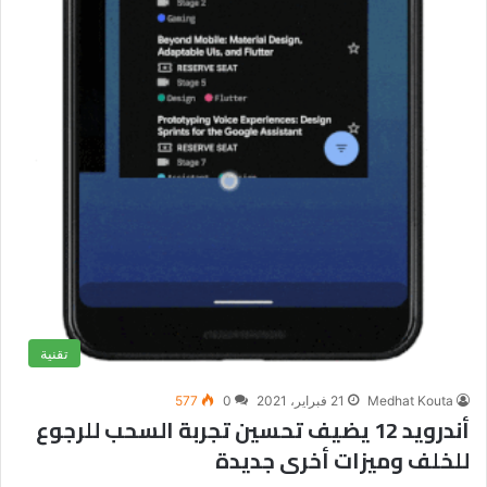
تقنية
Medhat Kouta
21 فبراير، 2021
0
577
أندرويد 12 يضيف تحسين تجربة السحب للرجوع
للخلف وميزات أخرى جديدة