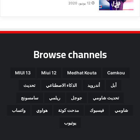
12 يونيو، 2020
ق
د
ي
م
ة
و
ا
Browse channels
ل
س
ي
ئ
MIUI 13
Miui 12
Medhat Kouta
Camkou
ة
ا
أبل
أندرويد
الذكاء الاصطناعي
تحديث
ل
غ
تحديث شاومي
جوجل
ريلمي
سامسونج
ي
شاومي
فيسبوك
مدحت كوتة
هواوي
واتساب
ر
و
يوتيوب
ا
ض
ح