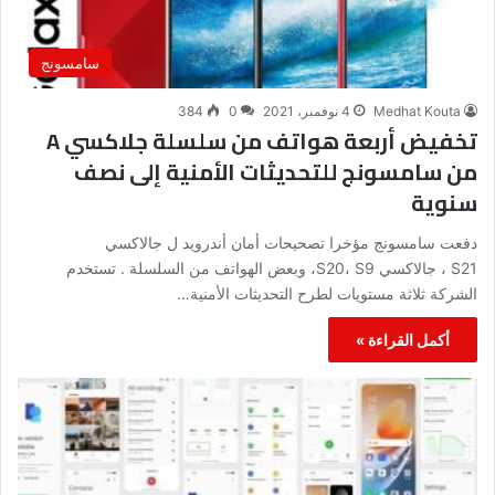
سامسونج
Medhat Kouta
4 نوفمبر، 2021
0
384
تخفيض أربعة هواتف من سلسلة جلاكسي A
من سامسونج للتحديثات الأمنية إلى نصف
سنوية
دفعت سامسونج مؤخرا تصحيحات أمان أندرويد ل جالاكسي
S21 ، جالاكسي S20، S9، وبعض الهواتف من السلسلة . تستخدم
الشركة ثلاثة مستويات لطرح التحديثات الأمنية…
أكمل القراءة »