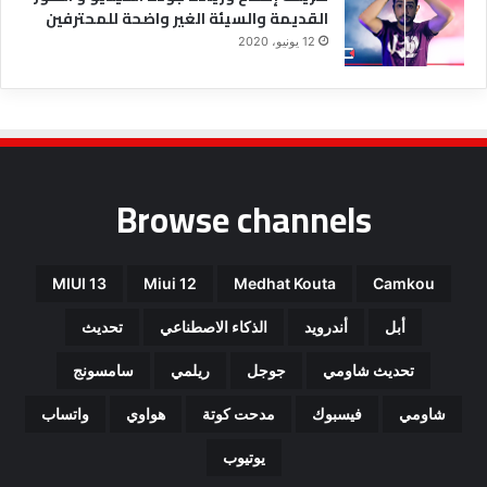
ا
القديمة والسيئة الغير واضحة للمحترفين
ل
12 يونيو، 2020
ق
د
ي
م
ة
و
ا
Browse channels
ل
س
ي
ئ
MIUI 13
Miui 12
Medhat Kouta
Camkou
ة
ا
أبل
أندرويد
الذكاء الاصطناعي
تحديث
ل
غ
تحديث شاومي
جوجل
ريلمي
سامسونج
ي
شاومي
فيسبوك
مدحت كوتة
هواوي
واتساب
ر
و
يوتيوب
ا
ض