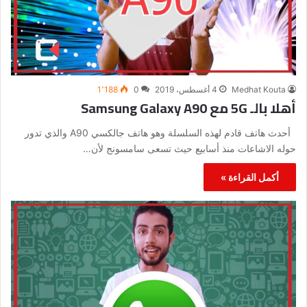
Medhat Kouta
4 أغسطس، 2019
0
1٬188
أهلا بالـ 5G مع Samsung Galaxy A90
أحدث هاتف قادم لهذه السلسلة وهو هاتف جالكسي A90 والذي تدور
حوله الاشاعات منذ أسابيع حيث تسعى سامسونج لأن…
أكمل القراءة »