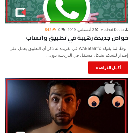
Medhat Kouta
2 أغسطس، 2019
0
842
خواص جديدة رهيبة في تطبيق واتساب
وفقًا لما يقوله WABetaInfo في تغريدة له ذكر أن التطبيق يعمل على
إصدار للتحكم بشكل مستقل في الدردشة دون…
أكمل القراءة »