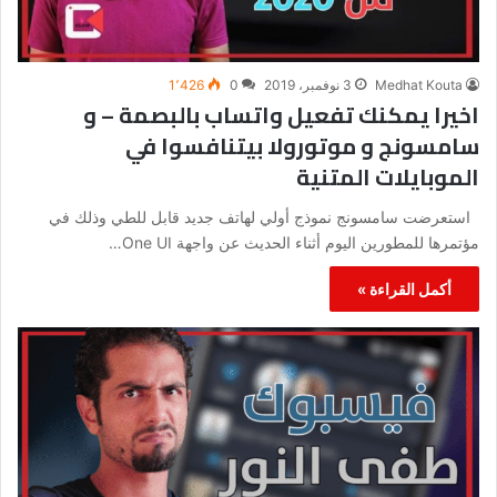
Medhat Kouta
3 نوفمبر، 2019
0
1٬426
اخيرا يمكنك تفعيل واتساب بالبصمة – و
سامسونج و موتورولا بيتنافسوا في
الموبايلات المتنية
استعرضت سامسونج نموذج أولي لهاتف جديد قابل للطي وذلك في
مؤتمرها للمطورين اليوم أثناء الحديث عن واجهة One UI…
أكمل القراءة »