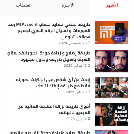
ي
الأشهر
الأخيرة
تعليقات
ا
د
ة
طريقة تخطي حماية حساب MI Account بعد
ج
الفورمات و نسيان الرقم السري لجميع
و
هواتف شاومي
د
25 أغسطس، 2020
ة
طريقة إصلاح و زيادة جودة الصور القديمة و
ا
السيئة باسهل طريقة وبدون مجهود
ل
ف
12 فبراير، 2020
ي
إبحث عن أي شخص على الإنترنت بصورته
د
فقط مع طريقة إلغاء تتبعك
ي
و
26 يناير، 2023
و
ا
أقوى طريقة لإزالة العلامة المائية من
ل
الفيديو بالهاتف
ص
14 يناير، 2023
و
ر
طريقة إصلاح وزيادة جودة الفيديو و الصور