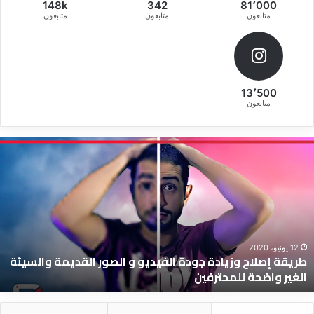
148k
342
81٬000
متابعون
متابعون
متابعون
13٬500
متابعون
ط
ر
ي
ق
ة
إ
ص
ل
12 يونيو، 2020
طريقة إصلاح وزيادة جودة الفيديو و الصور القديمة والسيئة
ا
الغير واضحة للمحترفين
ح
و
ز