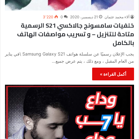
آلاء محمد عثمان
21 ديسمبر، 2020
0
3٬220
خلفيات سامسونج جالاكسي S21 الرسمية
متاحة للتنزيل – و تسريب مواصفات الهاتف
بالكامل
يجب الإعلان رسميًا عن سلسلة هواتف Samsung Galaxy S21 \في يناير
من العام المقبل ، ومع ذلك ، يتم عرض جميع…
أكمل القراءة »