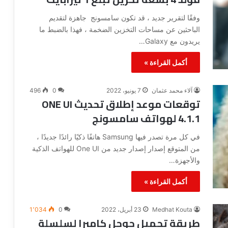
وفقًا لتقرير جديد ، قد تكون سامسونج جاهزة لتقديم
الباحثين عن مساحات التخزين الضخمة ، فهذا بالضبط ما
يريدون مع Galaxy…
أكمل القراءة »
آلاء محمد عثمان
7 يونيو، 2022
0
496
توقعات موعد إطلاق تحديث ONE UI
4.1.1 لهواتف سامسونج
في كل مرة تصدر فيها Samsung هاتفًا ذكيًا رائدًا جديدًا ،
من المتوقع إصدار إصدار جديد من One UI للهواتف الذكية
والأجهزة…
أكمل القراءة »
Medhat Kouta
23 أبريل، 2022
0
1٬034
طريقة تحميل جوجل كاميرا لسلسلة