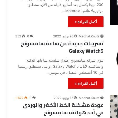
200 ميجا بكسل بعد أسابيع قليلة من الآن. ستطلق
ح
ت
موتورولا هاتفها Motorola…
ر
ف
أكمل القراءة »
ي
ن
Medhat Kouta
26 يوليو، 2022
0
382
تسريبات جديدة عن ساعة سامسونج
Galaxy Watch5
تنوي شركة سامسونج إطلاق سلسلة ساعاتها الذكية
والمنافسة لآبل، Galaxy Watch5، والتى ستنطلق رسميا
في 10 أغسطس المقبل، في مؤتمر…
أكمل القراءة »
Medhat Kouta
15 يونيو، 2022
0
1٬672
عودة مشكلة الخط الأخضر والوردي
في أحد هواتف سامسونج