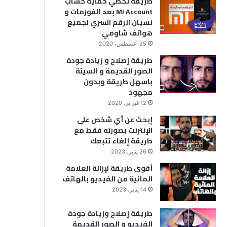
طريقة تخطي حماية حساب
ب
MI Account بعد الفورمات و
M
نسيان الرقم السري لجميع
I
هواتف شاومي
A
25 أغسطس، 2020
c
طريقة إصلاح و زيادة جودة
c
الصور القديمة و السيئة
o
باسهل طريقة وبدون
u
مجهود
n
t
12 فبراير، 2020
ب
إبحث عن أي شخص على
ع
الإنترنت بصورته فقط مع
د
طريقة إلغاء تتبعك
ا
26 يناير، 2023
ل
ف
أقوى طريقة لإزالة العلامة
و
المائية من الفيديو بالهاتف
ر
14 يناير، 2023
م
ا
طريقة إصلاح وزيادة جودة
ت
الفيديو و الصور القديمة