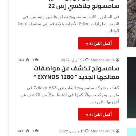
سامسونج جلاكسي إس 22
في السابق ، كانت سامسونج تطلق هاتفين رئيسيتين في
السنة – طرازات S line الأصلية بالإضافة إلى سلسلة Note
لأولئك…
أكمل القراءة »
Medhat Kouta
22 أبريل، 2022
0
364
سامسونج تكشف عن مواصفات
معالجها الجديد ” EXYNOS 1280 “
كشفت شركة سامسونج النقاب عن Galaxy A53 في
مارس وتركت سؤالًا كبيرًا في أذهاننا. بدلاً من الكشف عن
أجهزتها ، قررت…
أكمل القراءة »
Medhat Kouta
15 مارس، 2022
0
460