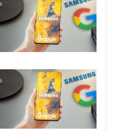
ن
ت
ر
ن
ت
ب
ص
و
ر
ت
ه
ف
ق
ط
م
ع
ط
ر
ي
ق
ة