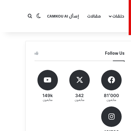
حلقات
مقالات
إسأل CAMKOU AI
بحث عن
الوضع المظلم
Follow Us
149k
342
81٬000
متابعون
متابعون
متابعون