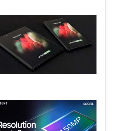
إ
ل
غ
ا
ء
ت
ت
ب
ع
ك