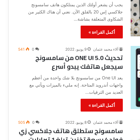
يجب أن يشعر أولئك الذين يمتلكون هاتف سامسونج
جلاكسي إس 20 بالقلق الآن. نعني أن هناك الكثير من
الشكاوى المتعلقة بشاشة…
أكمل القراءة »
آلاء محمد عثمان
9 يونيو، 2022
0
541
تحديث ONE UI 5.0 من سامسونج
سيجعل هاتفك يبدو أسرع
يعد One UI من سامسونج بلا شك واحدة من أعظم
واجهات أندرويد المتاحة. إنه مليء بالميزات ويأتي مع
العديد من الترقيات…
أكمل القراءة »
آلاء محمد عثمان
8 يونيو، 2022
0
505
سامسونج ستطلق هاتف جلاكسي زي
فولد 4 بسعة تخزين تبلغ 1 تيرابايت