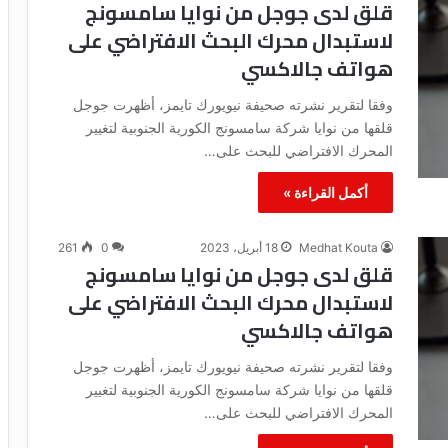
قلق لدى جوجل من نوايا سامسونج
ع
و
لاستبدال محرك البحث الافتراضي على
ل
د
ا
ة
هواتف جالاكسي
م
ا
ة
ل
وفقا لتقرير نشرته صحيفة نيويورك تايمز، أظهرت جوجل
ا
ف
قلقها من نوايا شركة سامسونج الكورية الجنوبية لتغيير
ل
ي
المحرك الافتراضي للبحث على…
م
د
ا
ي
أكمل القراءة »
ئ
و
ي
و
ة
ا
Medhat Kouta
18 أبريل، 2023
0
261
م
ل
قلق لدى جوجل من نوايا سامسونج
ن
ص
لاستبدال محرك البحث الافتراضي على
ا
و
هواتف جالاكسي
ل
ر
ف
ا
وفقا لتقرير نشرته صحيفة نيويورك تايمز، أظهرت جوجل
ي
ل
د
قلقها من نوايا شركة سامسونج الكورية الجنوبية لتغيير
ق
ي
د
المحرك الافتراضي للبحث على…
و
ي