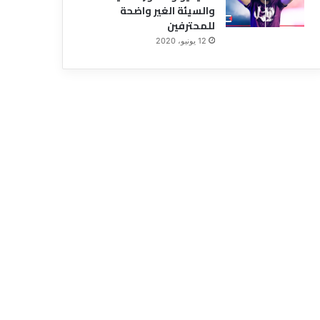
و
والسيئة الغير واضحة
ن
للمحترفين
س
12 يونيو، 2020
ي
ا
ن
ا
ل
ر
ق
م
ا
ل
س
ر
ي
ل
ج
م
ي
ع
ه