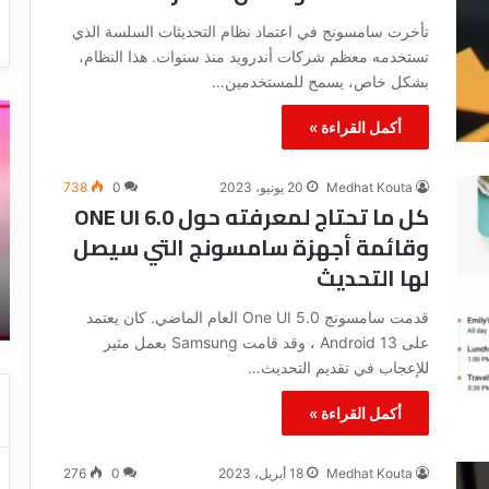
تأخرت سامسونج في اعتماد نظام التحديثات السلسة الذي
تستخدمه معظم شركات أندرويد منذ سنوات. هذا النظام،
بشكل خاص، يسمح للمستخدمين…
أ
ط
أكمل القراءة »
ق
ر
و
ي
ى
ق
Medhat Kouta
20 يونيو، 2023
0
738
ط
ة
كل ما تحتاج لمعرفته حول ONE UI 6.0
ر
إ
وقائمة أجهزة سامسونج التي سيصل
ي
ص
14 يناير، 2023
لها التحديث
ق
ل
ته
أقوى طريقة لإزالة العلامة المائية من
ة
ا
الفيديو بالهاتف
قدمت سامسونج One UI 5.0 العام الماضي. كان يعتمد
ل
ح
إ
و
على Android 13 ، وقد قامت Samsung بعمل مثير
ز
ز
للإعجاب في تقديم التحديث…
ا
ي
ل
ا
أكمل القراءة »
ة
د
ا
ة
Medhat Kouta
18 أبريل، 2023
0
276
ل
ج