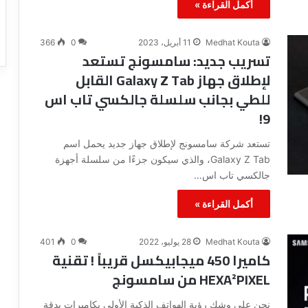
ب
م
أكمل القراءة »
ا
ة
ل
و
Medhat Kouta
11 أبريل، 2023
0
366
ه
ا
تسريب جديد: سامسونج تستعد
ا
ل
لإطلاق جهاز Galaxy Z Tab القابل
ت
س
ف
ي
للطي بجانب سلسلة جالكسي تاب اس
ئ
9!
ة
ا
تستعد شركة سامسونج لإطلاق جهاز جديد يحمل اسم
ل
Galaxy Z Tab، والذي سيكون جزءًا من سلسلة أجهزة
غ
جالكسي تاب اس…
ي
ر
أكمل القراءة »
و
ا
ض
Medhat Kouta
28 يوليو، 2022
0
401
ح
كاميرا 450 ميجابيكسل قريباً ! تقنية
ة
HEXA²PIXEL من سامسونج
ل
ل
نحن على وشك رؤية الهواتف الذكية الأولى بكاميرات بدقة
م