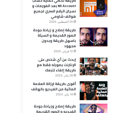
طريقة تخطي حماية حساب
ب
MI Account بعد الفورمات و
M
نسيان الرقم السري لجميع
I
هواتف شاومي
A
25 أغسطس، 2020
c
طريقة إصلاح و زيادة جودة
c
الصور القديمة و السيئة
o
باسهل طريقة وبدون
u
مجهود
n
t
12 فبراير، 2020
ب
إبحث عن أي شخص على
ع
الإنترنت بصورته فقط مع
د
طريقة إلغاء تتبعك
ا
26 يناير، 2023
ل
ف
أقوى طريقة لإزالة العلامة
و
المائية من الفيديو بالهاتف
ر
14 يناير، 2023
م
ا
طريقة إصلاح وزيادة جودة
ت
الفيديو و الصور القديمة