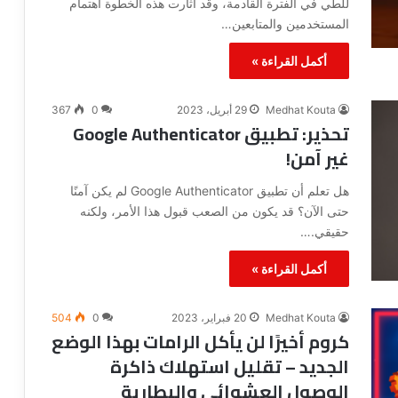
للطي في الفترة القادمة، وقد أثارت هذه الخطوة اهتمام
ح
المستخدمين والمتابعين…
ت
ر
أكمل القراءة »
ف
ي
ن
Medhat Kouta
29 أبريل، 2023
0
367
تحذير: تطبيق Google Authenticator
غير آمن!
هل تعلم أن تطبيق Google Authenticator لم يكن آمنًا
حتى الآن؟ قد يكون من الصعب قبول هذا الأمر، ولكنه
حقيقي.…
أكمل القراءة »
Medhat Kouta
20 فبراير، 2023
0
504
كروم أخيرًا لن يأكل الرامات بهذا الوضع
الجديد – تقليل استهلاك ذاكرة
الوصول العشوائي والبطارية