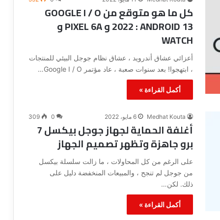
كل ما هو متوقع من GOOGLE I / O
2022 : ANDROID 13 و PIXEL 6A و
WATCH
أعزائي عشاق أندرويد ، عشاق نظام جوجل البيئي للمنتجات
، ابتهجوا! بعد سنوات صعبة ، عاد مؤتمر Google I / O…
أكمل القراءة »
Medhat Kouta
6 مايو، 2022
0
309
أغلفة الحماية لجهاز جوجل بيكسل 7
برو جاهزة وتظهر تصميم الجهاز
على الرغم من كل المحاولات ، ما زالت سلسلة بيكسل
من جوجل لم تنجح ، والمبيعات المنخفضة دليل على
ذلك. لكن…
أكمل القراءة »