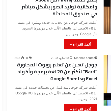
ع
و
وإمكانية توليد الصور بشكل مباشر
ل
د
في صندوق المحادثة
ا
ة
م
ا
أعلنت شركة جوجل عن تحديثات جديدة ومثيرة في تقنية
ة
ل
الذكاء الاصطناعي والتعلم الآلي خلال مؤتمرها السنوي
ا
ف
Google I/O. ومن بين…
ل
ي
م
د
أكمل القراءة »
ا
ي
ئ
و
ي
و
Medhat Kouta
10 مايو، 2023
0
303
ة
ا
جوجل تعلن عن تعلم روبوت المحاورة
م
ل
“Bard” لأكثر من 20 لغة برمجة وأكواد
ن
ص
ا
و
Excel وGoogle Sheets
ل
ر
ف
ا
أعلنت شركة جوجل منذ قليل عن تحديثات جديدة في تقنية
ي
ل
الذكاء الاصطناعي والتعلم الآلي خلال مؤتمرها Google I/O
د
ق
2021. ومن…
ي
د
و
ي
أكمل القراءة »