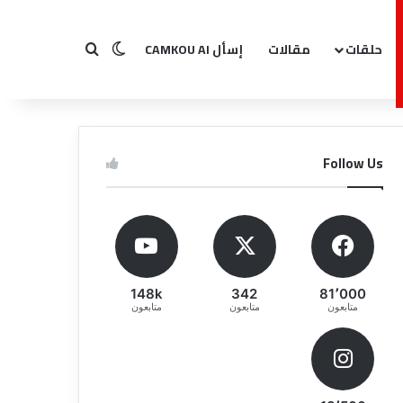
حلقات
مقالات
إسأل CAMKOU AI
بحث عن
الوضع المظلم
Follow Us
148k
342
81٬000
متابعون
متابعون
متابعون