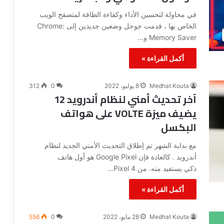
في محاولة لتحسين الأداء وكفاءة الطاقة لمتصفح الويب
الخاص بها ، قدمت جوجل وضعين جديدين إلى Chrome:
Memory Saver و…
أكمل القراءة »
Medhat Kouta
8 يوليو، 2022
0
312
آخر تحديث أمني لنظام أندرويد 12
يضيف ميزة VOLTE على هواتف
البكسل
مع بداية الشهر تم إطلاق التحديث الأمني ​​الجديد لنظام
أندرويد . كالعادة فإن Google Pixel هو أول هاتف
ذكي يستفيد منه. من Pixel 4…
أكمل القراءة »
Medhat Kouta
28 مايو، 2022
0
556