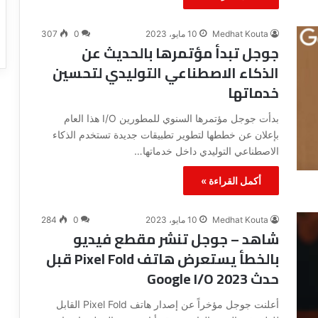
ب
م
ا
ة
ل
و
Medhat Kouta
10 مايو، 2023
0
307
جوجل تبدأ مؤتمرها بالحديث عن
ه
ا
ا
ل
الذكاء الاصطناعي التوليدي لتحسين
ت
س
خدماتها
ف
ي
ئ
بدأت جوجل مؤتمرها السنوي للمطورين I/O هذا العام
ة
بإعلان عن خططها لتطوير تطبيقات جديدة تستخدم الذكاء
ا
الاصطناعي التوليدي داخل خدماتها…
ل
غ
أكمل القراءة »
ي
ر
و
Medhat Kouta
10 مايو، 2023
0
284
ا
شاهد – جوجل تنشر مقطع فيديو
ض
بالخطأ يستعرض هاتف Pixel Fold قبل
ح
ة
حدث Google I/O 2023
ل
ل
أعلنت جوجل مؤخراً عن إصدار هاتف Pixel Fold القابل
م