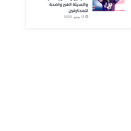
و
والسيئة الغير واضحة
ن
للمحترفين
س
12 يونيو، 2020
ي
ا
ن
ا
ل
ر
ق
م
ا
ل
س
ر
ي
ل
ج
م
ي
ع
ه