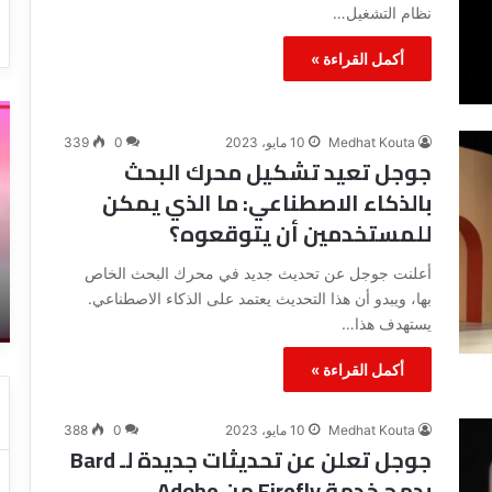
نظام التشغيل…
أكمل القراءة »
أ
ط
ق
ر
Medhat Kouta
10 مايو، 2023
0
339
و
ي
جوجل تعيد تشكيل محرك البحث
ى
ق
بالذكاء الاصطناعي: ما الذي يمكن
ط
ة
للمستخدمين أن يتوقعوه؟
ر
إ
ي
ص
14 يناير، 2023
أعلنت جوجل عن تحديث جديد في محرك البحث الخاص
ق
ل
ته
أقوى طريقة لإزالة العلامة المائية من
ة
ا
بها، ويبدو أن هذا التحديث يعتمد على الذكاء الاصطناعي.
الفيديو بالهاتف
ل
ح
يستهدف هذا…
إ
و
ز
ز
أكمل القراءة »
ا
ي
ل
ا
Medhat Kouta
10 مايو، 2023
0
388
ة
د
جوجل تعلن عن تحديثات جديدة لـ Bard
ا
ة
بدمج خدمة Firefly من Adobe
ل
ج