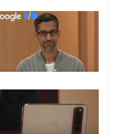
إ
ل
غ
ا
ء
ت
ت
ب
ع
ك