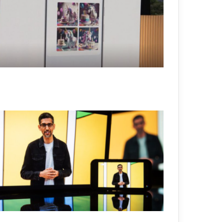
ن
ت
ر
ن
ت
ب
ص
و
ر
ت
ه
ف
ق
ط
م
ع
ط
ر
ي
ق
ة